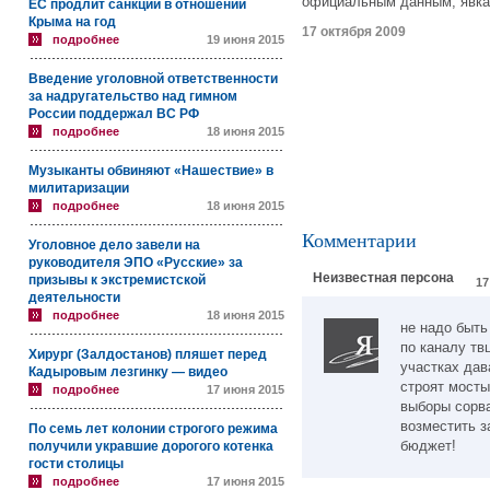
официальным данным, явка 
ЕС продлит санкции в отношении
Крыма на год
17 октября 2009
подробнее
19 июня 2015
Введение уголовной ответственности
за надругательство над гимном
России поддержал ВС РФ
подробнее
18 июня 2015
Музыканты обвиняют «Нашествие» в
милитаризации
подробнее
18 июня 2015
Комментарии
Уголовное дело завели на
руководителя ЭПО «Русские» за
Неизвестная персона
призывы к экстремистской
17
деятельности
подробнее
18 июня 2015
не надо быт
по каналу тв
Хирург (Залдостанов) пляшет перед
участках дав
Кадыровым лезгинку — видео
строят мосты
подробнее
17 июня 2015
выборы сорв
возместить з
По семь лет колонии строгого режима
бюджет!
получили укравшие дорогого котенка
гости столицы
подробнее
17 июня 2015