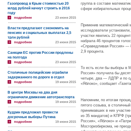
группа в составе математик
Газопровод в Крым стоимостью 20
млрд рублей начнут строить в 2016
сфере избирательных проце
году
подробнее
23 июня 2015
Применив математический 
Власти предлагают сэкономить на
исследователи установили,
пенсиях и социальных выплатах 2,5
участки явились 22 процен
трлн рублей
набрала 46 процентов голо
подробнее
23 июня 2015
«Справедливая Россия» — 8
2,9 процента.
Санкции ЕС против России продлены
на полгода
подробнее
23 июня 2015
То есть если бы выборы в 
Столичные полицейские ограбили
Россия» получила бы десят
задержанного по дороге в отдел
четыре, два — ЛДПР и по 
подробнее
19 июня 2015
«Яблоко», сообщает
Газета
«
В центре Москвы на два дня
ограничили движение автотранспорта
Напомним,
по итогам проше
подробнее
19 июня 2015
пятого созыва, в столичны
принимавших в них участие
Кудрин предложил провести
из 35 мандатов) и КПРФ (т
досрочные выборы Путина
Россия», «Яблоко» и «Патр
подробнее
19 июня 2015
Мосгоризбиркома, не преод