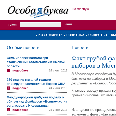
на главную
поиск:
NO COMMENTS
ПОЛИТИКА
ОБЩЕСТВО
ВЫ
Особые новости
Новости
Факт грубой фа
Семь человек погибли при
столкновении автомобилей в Омской
выборов в Мосг
области
подробнее
24 июня 2015
В Московскую городскую д
две, явка на выборах в Мо
250 единиц тяжелой техники
результаты «Единой Росси
планируют разместить в Европе США
подробнее
24 июня 2015
К такому выводу пришла гр
проанализировавших итоги 
Международный трибунал по делу о
сбитом над Донбассом «Боинге» хотят
организовать Нидерланды
Исследование проводилось
подробнее
24 июня 2015
возможных фальсификаций н