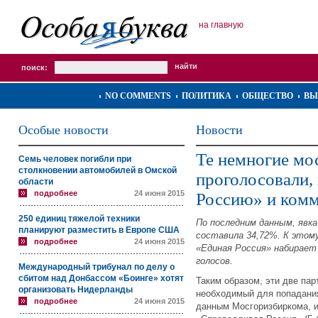
на главную
поиск:
NO COMMENTS
ПОЛИТИКА
ОБЩЕСТВО
ВЫ
Особые новости
Новости
Те немногие мо
Семь человек погибли при
столкновении автомобилей в Омской
проголосовали,
области
подробнее
24 июня 2015
Россию» и ком
250 единиц тяжелой техники
По последним данным, явк
планируют разместить в Европе США
составила 34,72%. К этом
подробнее
24 июня 2015
«Единая Россия» набирает
голосов.
Международный трибунал по делу о
сбитом над Донбассом «Боинге» хотят
Таким образом, эти две па
организовать Нидерланды
необходимый для попадания
подробнее
24 июня 2015
данным Мосгоризбиркома, и