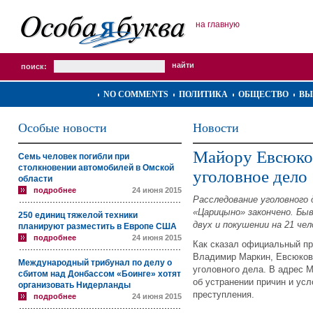
на главную
поиск:
NO COMMENTS
ПОЛИТИКА
ОБЩЕСТВО
ВЫ
Особые новости
Новости
Майору Евсюков
Семь человек погибли при
столкновении автомобилей в Омской
уголовное дело
области
подробнее
24 июня 2015
Расследование уголовного
«Царицыно» закончено. Бы
250 единиц тяжелой техники
двух и покушении на 21 чел
планируют разместить в Европе США
подробнее
24 июня 2015
Как сказал официальный пр
Владимир Маркин, Евсюков
Международный трибунал по делу о
уголовного дела. В адрес 
сбитом над Донбассом «Боинге» хотят
об устранении причин и ус
организовать Нидерланды
преступления.
подробнее
24 июня 2015