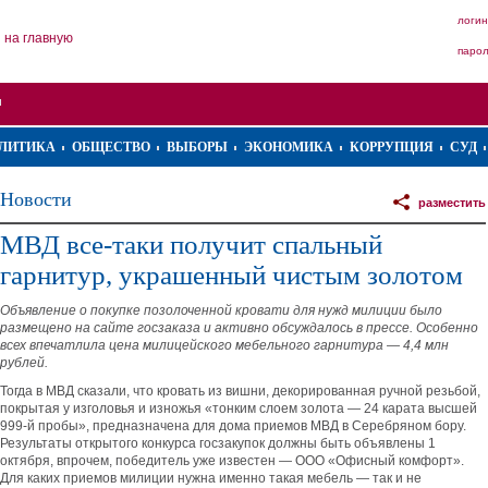
логин
на главную
паро
ЛИТИКА
ОБЩЕСТВО
ВЫБОРЫ
ЭКОНОМИКА
КОРРУПЦИЯ
СУД
Новости
разместить
МВД все-таки получит спальный
гарнитур, украшенный чистым золотом
Объявление о покупке позолоченной кровати для нужд милиции было
размещено на сайте госзаказа и активно обсуждалось в прессе. Особенно
всех впечатлила цена милицейского мебельного гарнитура — 4,4 млн
рублей.
Тогда в МВД сказали, что кровать из вишни, декорированная ручной резьбой,
покрытая у изголовья и изножья «тонким слоем золота — 24 карата высшей
999-й пробы», предназначена для дома приемов МВД в Серебряном бору.
Результаты открытого конкурса госзакупок должны быть объявлены 1
октября, впрочем, победитель уже известен — ООО «Офисный комфорт».
Для каких приемов милиции нужна именно такая мебель — так и не