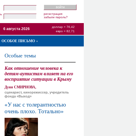
регистрация
ль
забыли пароль?
доллар = 76,42
6 августа 2026
евро = 82,71
ОСОБОЕ ПИСЬМО
Особые темы
Как отношение человека к
детям-аутистам влияет на его
восприятие ситуации в Крыму
Дуня СМИРНОВА,
сценарист, кинорежиссер, учредитель
фонда «Выход»
«У нас с толерантностью
очень плохо. Тотально»