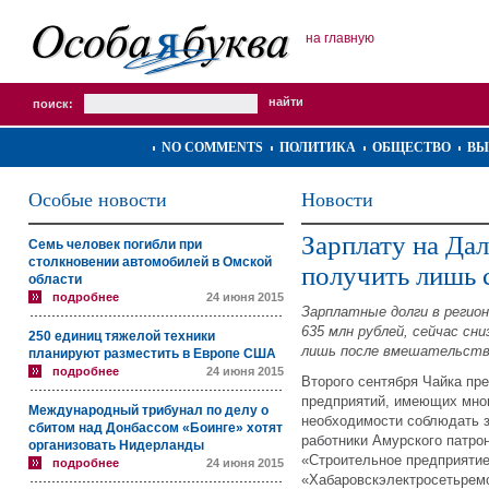
на главную
поиск:
NO COMMENTS
ПОЛИТИКА
ОБЩЕСТВО
ВЫ
Особые новости
Новости
Зарплату на Да
Семь человек погибли при
столкновении автомобилей в Омской
получить лишь
области
подробнее
24 июня 2015
Зарплатные долги в регио
635 млн рублей, сейчас сн
250 единиц тяжелой техники
лишь после вмешательство
планируют разместить в Европе США
подробнее
24 июня 2015
Второго сентября Чайка пр
предприятий, имеющих мног
Международный трибунал по делу о
необходимости соблюдать з
сбитом над Донбассом «Боинге» хотят
работники Амурского патро
организовать Нидерланды
«Строительное предприятие
подробнее
24 июня 2015
«Хабаровскэлектросетьрем