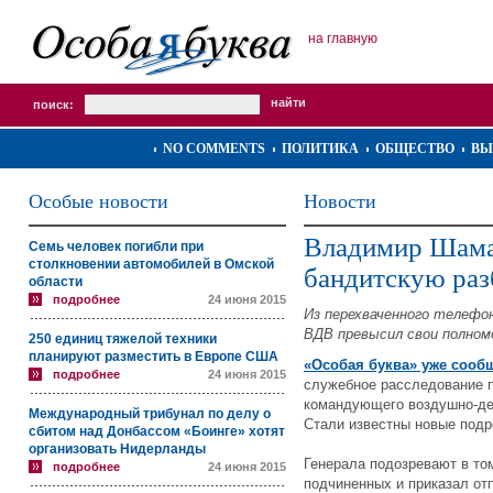
на главную
поиск:
NO COMMENTS
ПОЛИТИКА
ОБЩЕСТВО
ВЫ
Особые новости
Новости
Владимир Шаман
Семь человек погибли при
столкновении автомобилей в Омской
бандитскую раз
области
подробнее
24 июня 2015
Из перехваченного телефо
ВДВ превысил свои полномо
250 единиц тяжелой техники
планируют разместить в Европе США
«Особая буква» уже сооб
подробнее
24 июня 2015
служебное расследование 
командующего воздушно-де
Международный трибунал по делу о
Стали известны новые подр
сбитом над Донбассом «Боинге» хотят
организовать Нидерланды
Генерала подозревают в том
подробнее
24 июня 2015
подчиненных и приказал от