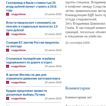
группы спецназа. Владими
Газопровод в Крым стоимостью 20
в конфликт между Следстве
млрд рублей начнут строить в 2016
году
зятем, криминальным авто
подробнее
23 июня 2015
Командующим ВДВ было при
оттуда следователей.
Власти предлагают сэкономить на
Зять Владимира Шаманова 
пенсиях и социальных выплатах 2,5
Глыба. В настоящий момент
трлн рублей
границей, поскольку объяв
подробнее
23 июня 2015
в покушении на убийство.
Санкции ЕС против России продлены
22 сентября 2009
на полгода
подробнее
23 июня 2015
Столичные полицейские ограбили
задержанного по дороге в отдел
подробнее
19 июня 2015
В центре Москвы на два дня
ограничили движение автотранспорта
подробнее
19 июня 2015
Комментарии
Кудрин предложил провести
досрочные выборы Путина
Комментариев нет.
подробнее
19 июня 2015