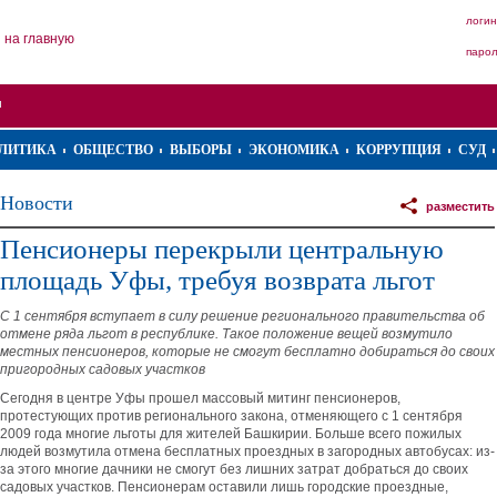
логин
на главную
паро
ЛИТИКА
ОБЩЕСТВО
ВЫБОРЫ
ЭКОНОМИКА
КОРРУПЦИЯ
СУД
Новости
разместить
Пенсионеры перекрыли центральную
площадь Уфы, требуя возврата льгот
С 1 сентября вступает в силу решение регионального правительства об
отмене ряда льгот в республике. Такое положение вещей возмутило
местных пенсионеров, которые не смогут бесплатно добираться до своих
пригородных садовых участков
Сегодня в центре Уфы прошел массовый митинг пенсионеров,
протестующих против регионального закона, отменяющего с 1 сентября
2009 года многие льготы для жителей Башкирии. Больше всего пожилых
людей возмутила отмена бесплатных проездных в загородных автобусах: из-
за этого многие дачники не смогут без лишних затрат добраться до своих
садовых участков. Пенсионерам оставили лишь городские проездные,