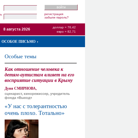
регистрация
ль
забыли пароль?
доллар = 76,42
8 августа 2026
евро = 82,71
ОСОБОЕ ПИСЬМО
Особые темы
Как отношение человека к
детям-аутистам влияет на его
восприятие ситуации в Крыму
Дуня СМИРНОВА,
сценарист, кинорежиссер, учредитель
фонда «Выход»
«У нас с толерантностью
очень плохо. Тотально»