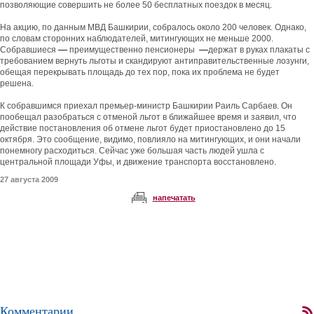
позволяющие совершить не более 50 бесплатных поездок в месяц.
На акцию, по данным МВД Башкирии, собралось около 200 человек. Однако,
по словам сторонних наблюдателей, митингующих не меньше 2000.
—
—
Собравшиеся
преимущественно пенсионеры
держат в руках плакаты с
требованием вернуть льготы и скандируют антиправительственные лозунги,
обещая перекрывать площадь до тех пор, пока их проблема не будет
решена.
К собравшимся приехал премьер-министр Башкирии Раиль Сарбаев. Он
пообещал разобраться с отменой льгот в ближайшее время и заявил, что
действие постановления об отмене льгот будет приостановлено до 15
октября. Это сообщение, видимо, повлияло на митингующих, и они начали
понемногу расходиться. Сейчас уже большая часть людей ушла с
центральной площади Уфы, и движение транспорта восстановлено.
27 августа 2009
напечатать
Комментарии