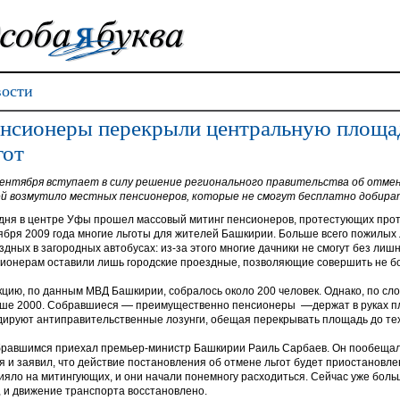
ости
нсионеры перекрыли центральную площад
гот
сентября вступает в силу решение регионального правительства об отмене
й возмутило местных пенсионеров, которые не смогут бесплатно добират
дня в центре Уфы прошел массовый митинг пенсионеров, протестующих проти
ября 2009 года многие льготы для жителей Башкирии. Больше всего пожилых
здных в загородных автобусах: из-за этого многие дачники не смогут без лишн
ионерам оставили лишь городские проездные, позволяющие совершить не бо
кцию, по данным МВД Башкирии, собралось около 200 человек. Однако, по с
—
—
ше 2000. Собравшиеся
преимущественно пенсионеры
держат в руках п
дируют антиправительственные лозунги, обещая перекрывать площадь до тех 
бравшимся приехал премьер-министр Башкирии Раиль Сарбаев. Он пообещал 
я и заявил, что действие постановления об отмене льгот будет приостановле
ияло на митингующих, и они начали понемногу расходиться. Сейчас уже бол
 и движение транспорта восстановлено.