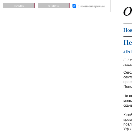
печать
отмена
с комментариями
Нов
Пе
ль
С 1 
веще
Сего
сент
прое
Пенс
На а
мень
скан
К со
врем
повл
Уфы,