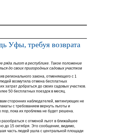
ь Уфы, требуя возврата
 ряда льгот в республике. Такое положение
ься до своих пригородных садовых участков
в регионального закона, отменяющего с 1
 людей возмутила отмена бесплатных
их затрат добраться до своих садовых участков.
лее 50 бесплатных поездок в месяц.
ловам сторонних наблюдателей, митингующих не
лакаты с требованием вернуть льготы и
пор, пока их проблема не будет решена.
разобраться с отменой льгот в ближайшее
но до 15 октября. Это сообщение, видимо,
ьшая часть людей ушла с центральной площади