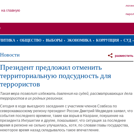
логин
на главную
паро
ЛИТИКА
ОБЩЕСТВО
ВЫБОРЫ
ЭКОНОМИКА
КОРРУПЦИЯ
СУД
Новости
разместить
Президент предложил отменить
территориальную подсудность для
террористов
Такая мера позволит избежать давления на судей, рассматривающих дела
террористов в их родных регионах.
Сегодня в ходе выездного заседания с участием членов Совбеза по
северокавказскому региону президент России Дмитрий Медведев заявил, что
события последнего времени, такие как взрыв в Назрани, покушение на
президента Ингушетии и другие, показывают, что ситуация за последнее
время в регионе не сильно улучшилась, хотя, по словам главы государства,
некоторое время назад складывалось такое впечатление.