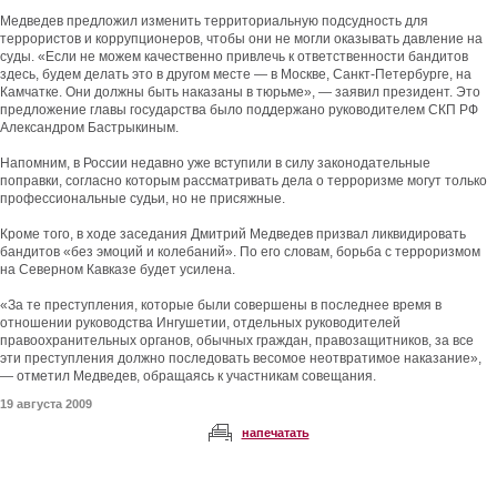
Медведев предложил изменить территориальную подсудность для
террористов и коррупционеров, чтобы они не могли оказывать давление на
суды. «Если не можем качественно привлечь к ответственности бандитов
здесь, будем делать это в другом месте — в Москве, Санкт-Петербурге, на
Камчатке. Они должны быть наказаны в тюрьме», — заявил президент. Это
предложение главы государства было поддержано руководителем СКП РФ
Александром Бастрыкиным.
Напомним, в России недавно уже вступили в силу законодательные
поправки, согласно которым рассматривать дела о терроризме могут только
профессиональные судьи, но не присяжные.
Кроме того, в ходе заседания Дмитрий Медведев призвал ликвидировать
бандитов «без эмоций и колебаний». По его словам, борьба с терроризмом
на Северном Кавказе будет усилена.
«За те преступления, которые были совершены в последнее время в
отношении руководства Ингушетии, отдельных руководителей
правоохранительных органов, обычных граждан, правозащитников, за все
эти преступления должно последовать весомое неотвратимое наказание»,
— отметил Медведев, обращаясь к участникам совещания.
19 августа 2009
напечатать