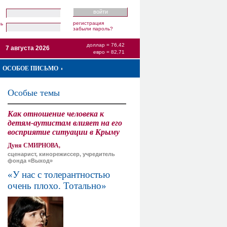
регистрация
ль
забыли пароль?
доллар = 76,42
7 августа 2026
евро = 82,71
ОСОБОЕ ПИСЬМО
Особые темы
Как отношение человека к
детям-аутистам влияет на его
восприятие ситуации в Крыму
Дуня СМИРНОВА,
сценарист, кинорежиссер, учредитель
фонда «Выход»
«У нас с толерантностью
очень плохо. Тотально»