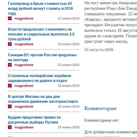
На пост министра Амерхано
Газопровод в Крым стоимостью 20
республики Юнус-Бек Евкур
млрд рублей начнут строить в 2016
году
совершено покушение. 22 и
подробнее
23 июня 2015
«Кавказ», врезался автомоб
президент Ингушетии получ
Власти предлагают сэкономить на
выписали только 10 августа
пенсиях и социальных выплатах 2,5
одном из санаториев. Плани
трлн рублей
приступит через месяц.
подробнее
23 июня 2015
12 августа 2009
Санкции ЕС против России продлены
на полгода
подробнее
23 июня 2015
Столичные полицейские ограбили
задержанного по дороге в отдел
подробнее
19 июня 2015
В центре Москвы на два дня
ограничили движение автотранспорта
подробнее
19 июня 2015
Комментарии
Кудрин предложил провести
Комментариев нет.
досрочные выборы Путина
подробнее
19 июня 2015
Для добавления комментари