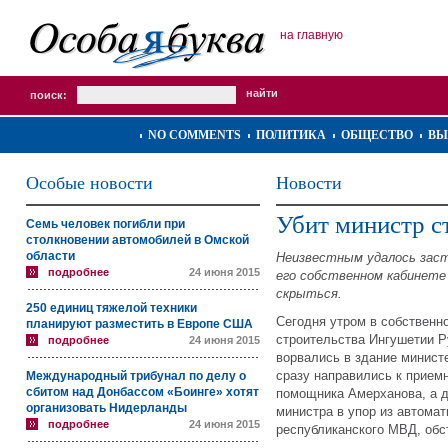
на главную
поиск:
NO COMMENTS
ПОЛИТИКА
ОБЩЕСТВО
ВЫ
Особые новости
Новости
Убит министр с
Семь человек погибли при
столкновении автомобилей в Омской
области
Неизвестным удалось заст
подробнее
24 июня 2015
его собственном кабинете
скрыться.
250 единиц тяжелой техники
Сегодня утром в собственн
планируют разместить в Европе США
строительства Ингушетии Р
подробнее
24 июня 2015
ворвались в здание министе
сразу направились к приемн
Международный трибунал по делу о
сбитом над Донбассом «Боинге» хотят
помощника Амерханова, а д
организовать Нидерланды
министра в упор из автома
подробнее
24 июня 2015
республиканского МВД, обс