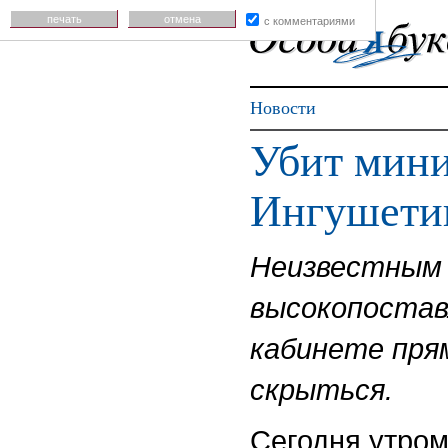
печать
отмена
с комментариями
Новости
Убит мини
Ингушети
Неизвестным 
высокопостав
кабинете пря
скрыться.
Сегодня утром