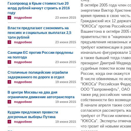
Газопровод в Крым стоимостью 20
В октябре 2005 года член с
млрд рублей начнут строить в 2016
энергетики Виктор Христен
году
время приема в свою честь
подробнее
23 июня 2015
Гражданский иск 12 держат
"ЮКОСа" против Российско
Власти предлагают сэкономить на
Вашингтона в октябре 2005
пенсиях и социальных выплатах 2,5
правительство в "национали
трлн рублей
предъявления незаконных и
подробнее
23 июня 2015
требуют компенсации в раз
изначально фигурировали 1
Санкции ЕС против России продлены
на полгода
а также бывший тогда глав
подробнее
23 июня 2015
президент Дмитрий Медвед
судебные повестки всем пе
Столичные полицейские ограбили
России, когда они окажутся
задержанного по дороге в отдел
В числе обвиняемых по ис
подробнее
19 июня 2015
"ЮКОСа" Российская Федер
ООО "Газпромнефть", ОАО 
В центре Москвы на два дня
также ряд российских чино
ограничили движение автотранспорта
собственности без возмеще
подробнее
19 июня 2015
В начале апреля также соо
согласился рассмотреть жа
Кудрин предложил провести
требуют от России компенса
досрочные выборы Путина
"ЮКОСа". Эксперты отмечаю
подробнее
19 июня 2015
что грозит ей новыми иска