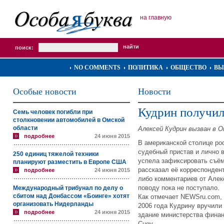
на главную
поиск:
NO COMMENTS
ПОЛИТИКА
ОБЩЕСТВО
ВЫ
Особые новости
Новости
Кудрин получил
Семь человек погибли при
столкновении автомобилей в Омской
области
Алексей Кудрин вызван в 
подробнее
24 июня 2015
В американской столице ро
судебный пристав и лично 
250 единиц тяжелой техники
успела зафиксировать съём
планируют разместить в Европе США
рассказал её корреспонден
подробнее
24 июня 2015
либо комментариев от Алек
поводу пока не поступало.
Международный трибунал по делу о
сбитом над Донбассом «Боинге» хотят
Как отмечает NEWSru.com, 
организовать Нидерланды
2006 года Кудрину вручили 
подробнее
24 июня 2015
здание министерства финан
Сноу.