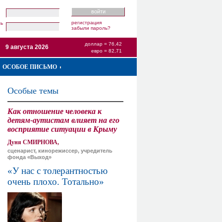
регистрация
ль
забыли пароль?
доллар = 76,42
9 августа 2026
евро = 82,71
ОСОБОЕ ПИСЬМО
Особые темы
Как отношение человека к
детям-аутистам влияет на его
восприятие ситуации в Крыму
Дуня СМИРНОВА,
сценарист, кинорежиссер, учредитель
фонда «Выход»
«У нас с толерантностью
очень плохо. Тотально»