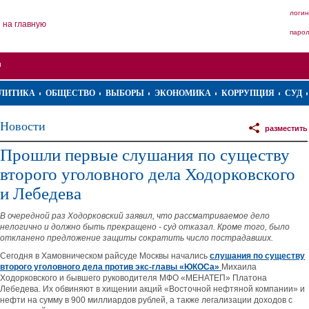
логин
на главную
паро
ЛИТИКА
ОБЩЕСТВО
ВЫБОРЫ
ЭКОНОМИКА
КОРРУПЦИЯ
СУД
Новости
разместить
Прошли первые слушания по существу
второго уголовного дела Ходорковского
и Лебедева
В очередной раз Ходорковский заявил, что рассматриваемое дело
нелогично и должно быть прекращено - суд отказал. Кроме того, было
откланено предложение защиты сократить число пострадавших.
Сегодня в Хамовническом райсуде Москвы начались
слушания по существу
второго уголовного дела против экс-главы «ЮКОСа»
Михаила
Ходорковского и бывшего руководителя МФО «МЕНАТЕП» Платона
Лебедева. Их обвиняют в хищении акций «Восточной нефтяной компании» и
нефти на сумму в 900 миллиардов рублей, а также легализации доходов с