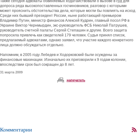
Также сегодня адвокаты обвиняемых ходатайствовали о вызове в суд для
допроса ряда высокопоставленных госчиновников, разговор с которыми
может прояснить обстоятельства дела, которые могли бы повлиять на исход.
Среди них бывший президент России, ныне работающий премьером
Владимир Путин, министр финансов Алексей Кудрин, главный посол РФ в
Украине Виктор Чернмырдин, экс-руководитель ФСБ Николай Патрушев,
руководитель счетной палаты Сергей Степашин и другие. Всего защита
попросила привлечь как свидетелей 179 человек. Судья принял список,
предлагаемый адвокатами, однако заявил, что участие каждого конкретного
лица должно обсуждаться отдельно.
Напомним, в 2005 году Лебедев и Ходорковский были осуждены за
финансовые махинации. Изначально их приговорили к 9 годам колонии,
впоследствии срок был сокращен до 8 лет.
31 марта 2009
напечатать
Комментарии