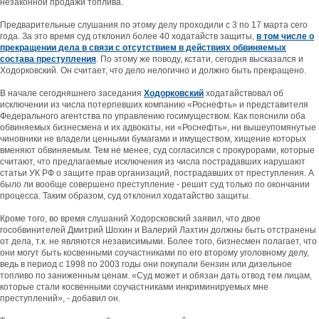
незаконной продажи топлива.
Предварительные слушания по этому делу проходили с 3 по 17 марта сего
года. За это время суд отклонил более 40 ходатайств защиты,
в том числе о
прекращении дела в связи с отсутствием в действиях обвиняемых
состава преступления
. По этому же поводу, кстати, сегодня высказался и
Ходорковский. Он считает, что дело нелогично и должно быть прекращено.
В начале сегодняшнего заседания
Ходорковский
ходатайствовал об
исключении из числа потерпевших компанию «Роснефть» и представителя
Федерального агентства по управлению госимуществом. Как пояснили оба
обвиняемых бизнесмена и их адвокаты, ни «Роснефть», ни вышеупомянутые
чиновники не владели ценными бумагами и имуществом, хищение которых
вменяют обвиняемым. Тем не менее, суд согласился с прокурорами, которые
считают, что предлагаемые исключения из числа пострадавших нарушают
статьи УК РФ о защите прав организаций, пострадавших от преступления. А
было ли вообще совершено преступление - решит суд только по окончании
процесса. Таким образом, суд отклонил ходатайство защиты.
Кроме того, во время слушаний Ходорсковский заявил, что двое
гособвинителей Дмитрий Шохин и Валерий Лахтин должны быть отстранены
от дела, т.к. не являются независимыми. Более того, бизнесмен полагает, что
они могут быть косвенными соучастниками по его второму уголовному делу,
ведь в период с 1998 по 2003 годы они покупали бензин или дизельное
топливо по заниженным ценам. «Суд может и обязан дать отвод тем лицам,
которые стали косвенными соучастниками инкриминируемых мне
преступлений», - добавил он.