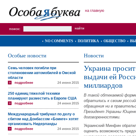
на главную
поиск:
NO COMMENTS
ПОЛИТИКА
ОБЩЕСТВО
ВЫ
Особые новости
Новости
Украина просит
Семь человек погибли при
столкновении автомобилей в Омской
выдачи ей Росси
области
подробнее
24 июня 2015
миллиардов
250 единиц тяжелой техники
В такой обтекаемой форм
планируют разместить в Европе США
обратились к своим россий
подробнее
24 июня 2015
обращения ни в правитель
Президент Украины Ющенко
Международный трибунал по делу о
договоренностями.
сбитом над Донбассом «Боинге» хотят
организовать Нидерланды
Украинский Минфин обратил
подробнее
24 июня 2015
оценить возможность предо