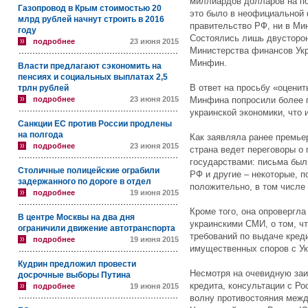
миллиардов долларов на п
Газопровод в Крым стоимостью 20
это было в неофициальной 
млрд рублей начнут строить в 2016
правительство РФ, ни в Ми
году
Состоялись лишь двусторон
подробнее
23 июня 2015
Министерства финансов Укр
Минфин.
Власти предлагают сэкономить на
пенсиях и социальных выплатах 2,5
В ответ на просьбу «оценит
трлн рублей
подробнее
23 июня 2015
Минфина попросили более 
украинской экономики, что 
Санкции ЕС против России продлены
на полгода
Как заявляла ранее премье
подробнее
23 июня 2015
страна ведет переговоры о
государствами: письма был
Столичные полицейские ограбили
РФ и другие – некоторые, 
задержанного по дороге в отдел
положительно, в том числе 
подробнее
19 июня 2015
Кроме того, она опровергл
В центре Москвы на два дня
украинскими СМИ, о том, чт
ограничили движение автотранспорта
требований по выдаче кред
подробнее
19 июня 2015
имущественных споров с Ук
Кудрин предложил провести
Несмотря на очевидную заи
досрочные выборы Путина
кредита, консультации с 
подробнее
19 июня 2015
волну противостояния межд