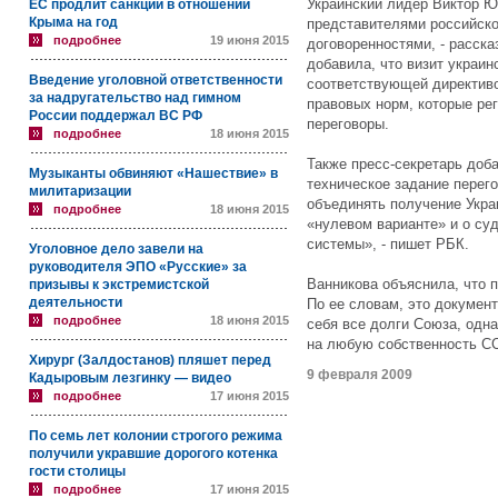
Украинский лидер Виктор 
ЕС продлит санкции в отношении
Крыма на год
представителями российск
подробнее
19 июня 2015
договоренностями, - расска
добавила, что визит украи
Введение уголовной ответственности
соответствующей директиво
за надругательство над гимном
правовых норм, которые ре
России поддержал ВС РФ
переговоры.
подробнее
18 июня 2015
Также пресс-секретарь доб
Музыканты обвиняют «Нашествие» в
техническое задание перег
милитаризации
объединять получение Укра
подробнее
18 июня 2015
«нулевом варианте» и о су
системы», - пишет РБК.
Уголовное дело завели на
руководителя ЭПО «Русские» за
Ванникова объяснила, что 
призывы к экстремистской
деятельности
По ее словам, это документ
подробнее
18 июня 2015
себя все долги Союза, одна
на любую собственность СС
Хирург (Залдостанов) пляшет перед
9 февраля 2009
Кадыровым лезгинку — видео
подробнее
17 июня 2015
По семь лет колонии строгого режима
получили укравшие дорогого котенка
гости столицы
подробнее
17 июня 2015