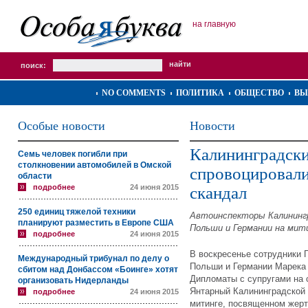
на главную
поиск:
NO COMMENTS
ПОЛИТИКА
ОБЩЕСТВО
ВЫ
Особые новости
Новости
Калининградск
Семь человек погибли при
столкновении автомобилей в Омской
спровоцировал
области
подробнее
24 июня 2015
скандал
250 единиц тяжелой техники
Автоинспекторы Калинингр
планируют разместить в Европе США
Польши и Германии на мит
подробнее
24 июня 2015
В воскресенье сотрудники
Международный трибунал по делу о
Польши и Германии Марека 
сбитом над Донбассом «Боинге» хотят
Дипломаты с супругами на 
организовать Нидерланды
Янтарный Калининградской 
подробнее
24 июня 2015
митинге, посвященном жер