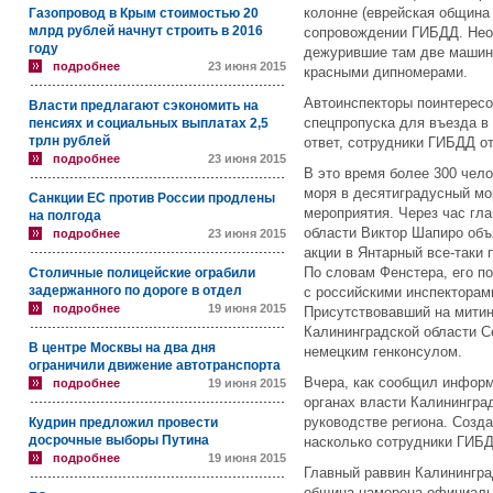
колонне (еврейская община
Газопровод в Крым стоимостью 20
млрд рублей начнут строить в 2016
сопровождении ГИБДД. Нео
году
дежурившие там две машин
подробнее
23 июня 2015
красными дипномерами.
Автоинспекторы поинтересо
Власти предлагают сэкономить на
спецпропуска для въезда в
пенсиях и социальных выплатах 2,5
трлн рублей
ответ, сотрудники ГИБДД о
подробнее
23 июня 2015
В это время более 300 чело
моря в десятиградусный мор
Санкции ЕС против России продлены
мероприятия. Через час гл
на полгода
области Виктор Шапиро объ
подробнее
23 июня 2015
акции в Янтарный все-таки
По словам Фенстера, его п
Столичные полицейские ограбили
задержанного по дороге в отдел
с российскими инспекторами
подробнее
19 июня 2015
Присутствовавший на митин
Калининградской области С
В центре Москвы на два дня
немецким генконсулом.
ограничили движение автотранспорта
Вчера, как сообщил инфор
подробнее
19 июня 2015
органах власти Калинингра
руководстве региона. Созда
Кудрин предложил провести
досрочные выборы Путина
насколько сотрудники ГИБ
подробнее
19 июня 2015
Главный раввин Калинингра
община намерена официальн