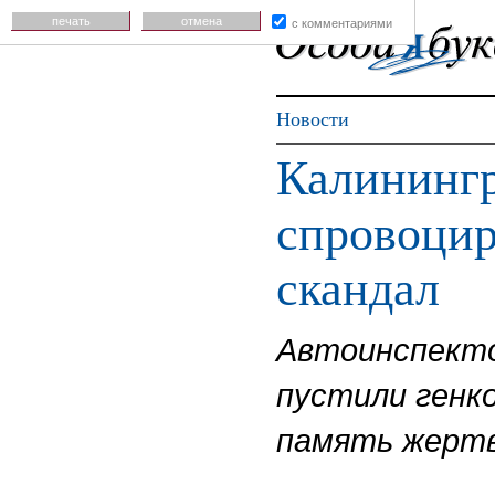
печать
отмена
с комментариями
Новости
Калининг
спровоцир
скандал
Автоинспекто
пустили генк
память жертв