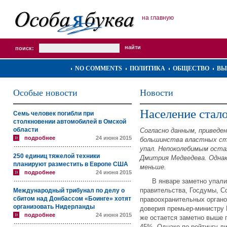
на главную
поиск:
NO COMMENTS
ПОЛИТИКА
ОБЩЕСТВО
ВЫ
Особые новости
Новости
Население стало
Семь человек погибли при
столкновении автомобилей в Омской
области
Согласно данным, приведе
подробнее
24 июня 2015
большинства властных ст
упал. Непоколебимым оста
250 единиц тяжелой техники
Дмитрия Медведева. Однак
планируют разместить в Европе США
меньше.
подробнее
24 июня 2015
В январе заметно упали р
правительства, Госдумы, С
Международный трибунал по делу о
сбитом над Донбассом «Боинге» хотят
правоохранительных органов
организовать Нидерланды
доверия премьер-министру 
подробнее
24 июня 2015
же остается заметно выше п
45%. Однако по рейтингу л