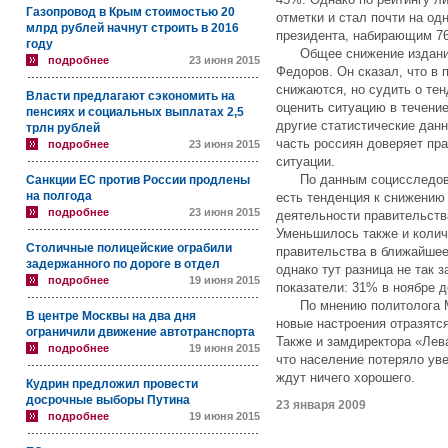
Газопровод в Крым стоимостью 20
отметки и стал почти на од
млрд рублей начнут строить в 2016
президента, набирающим 7
году
Общее снижение изданию
подробнее
23 июня 2015
Федоров. Он сказал, что в 
снижаются, но судить о те
Власти предлагают сэкономить на
оценить ситуацию в течение
пенсиях и социальных выплатах 2,5
другие статистические дан
трлн рублей
часть россиян доверяет пр
подробнее
23 июня 2015
ситуации.
По данным социсследован
Санкции ЕС против России продлены
на полгода
есть тенденция к снижению
подробнее
23 июня 2015
деятельности правительства
Уменьшилось также и колич
Столичные полицейские ограбили
правительства в ближайшее
задержанного по дороге в отдел
однако тут разница не так 
подробнее
19 июня 2015
показатели: 31% в ноябре д
По мнению политолога Ми
В центре Москвы на два дня
новые настроения отразятс
ограничили движение автотранспорта
Также и замдиректора «Лев
подробнее
19 июня 2015
что население потеряло уве
ждут ничего хорошего.
Кудрин предложил провести
досрочные выборы Путина
23 января 2009
подробнее
19 июня 2015