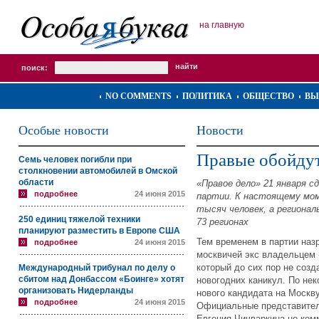
на главную
поиск:
NO COMMENTS
ПОЛИТИКА
ОБЩЕСТВО
ВЫ
Особые новости
Новости
Правые обойдут
Семь человек погибли при
столкновении автомобилей в Омской
области
«Правое дело» 21 января 
подробнее
24 июня 2015
партии. К настоящему мом
тысяч человек, а региона
250 единиц тяжелой техники
73 регионах
планируют разместить в Европе США
Тем временем в партии на
подробнее
24 июня 2015
москвичей экс владельцем
который до сих пор не созд
Международный трибунал по делу о
сбитом над Донбассом «Боинге» хотят
новогодних каникул. По не
организовать Нидерланды
нового кандидата на Москв
подробнее
24 июня 2015
Официальные представител
Евгения Чичваркина не ком