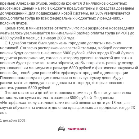
премьер Александр Жуков, реформа коснется 3 миллионов бюджетных
работников. Деньги на это в бюджете предусмотрены и средства доведены
до учреждений. Для поддержания новой системы, на 30% увеличивается
фонд оплаты труда во всех федеральных бюджетных учреждениях, -
пояснил Жуков.
Кроме того, в министерстве отметили, что при разработке нововведения
учитывалось увеличивается минимальный размер оплаты труда (МРОТ) до
4330 рублей в месяц с 1 января 2009 года.
С 1 декабря также были увеличены городские доплаты к пенсиям
москвичей. Согласно распоряжению властей столицы, в общей сложности
пенсии будут составлять не менее 6800 рублей. «Мэр города Юрий Лужков
подписал распоряжение, согласно которому уровень городской доплаты к
пенсиям будет рассчитан таким образом, чтобы покрывать разницу между
установленным минимумом в размере 6800 рублей и фактически получаемой
пенсией», - сообщили ранее «Интерфаксу» в городской администрации.
Пенсионерам, получающим ежемесячно меньшую сумму денег, будут
рассчитывать индивидуальные доплаты от города, которые позволят
достичь уровня 6800 рублей.
Это же касается и детей, потерявших кормильца. Для них установлена
минимальная сумма выплат в размере 8550 рублей. По данным
«Интерфакса», получателями таких пенсий являются дети до 18 лет, а в
случае обучения на очном отделении вуза срок выплат продлевается до 23
лет.
1 декабря 2008
напечатать