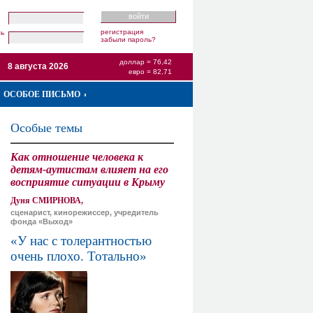
регистрация
ль
забыли пароль?
доллар = 76,42
8 августа 2026
евро = 82,71
ОСОБОЕ ПИСЬМО
Особые темы
Как отношение человека к
детям-аутистам влияет на его
восприятие ситуации в Крыму
Дуня СМИРНОВА,
сценарист, кинорежиссер, учредитель
фонда «Выход»
«У нас с толерантностью
очень плохо. Тотально»