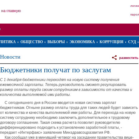
логин
на главную
паро
ЛИТИКА
ОБЩЕСТВО
ВЫБОРЫ
ЭКОНОМИКА
КОРРУПЦИЯ
СУД
Новости
разместить
Бюджетники получат по заслугам
С 1 декабря бюджетники переходят на новую систему получения
ежемесячной зарплаты. Теперь руководитель сможет регулировать
размер оплаты труда своим сотрудникам в зависимости от качества и
количества выполняемой ими работы.
С сегодняшнего дня в России вводится новая система зарплат
бюджетникам. Отныне размер оплаты труда для таких людей будет зависеть
от количества и качества выполняемой ими работы. Для перехода на новую
систему сотруднику необходимо заключить дополнительное к трудовому
договору соглашение. Такая схема расчета позволит руководителю
дифференцировано подходить к установлению заработной платы, -
передает «Интерфакс» заявление Минздравсоцразвития РФ.
Как сообщал уже в минувший четверг на заседании правительства вице-