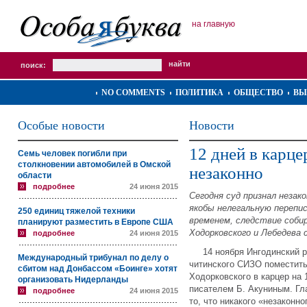
на главную
поиск:
NO COMMENTS
ПОЛИТИКА
ОБЩЕСТВО
ВЫ
Особые новости
Новости
12 дней в карц
Семь человек погибли при
столкновении автомобилей в Омской
незаконно
области
подробнее
24 июня 2015
Сегодня суд признал незак
якобы нелегальную перепис
250 единиц тяжелой техники
временем, следствие соби
планируют разместить в Европе США
Ходорковского и Лебедева 
подробнее
24 июня 2015
14 ноября Ингодинский ра
Международный трибунал по делу о
читинского СИЗО поместит
сбитом над Донбассом «Боинге» хотят
Ходорковского в карцер на 
организовать Нидерланды
писателем Б. Акуниным. Г
подробнее
24 июня 2015
то, что никакого «незаконно