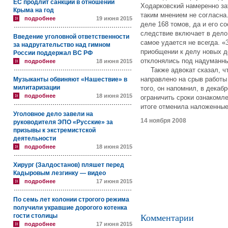
ЕС продлит санкции в отношении
Ходарковский намеренно за
Крыма на год
таким мнением не согласна
подробнее
19 июня 2015
деле 168 томов, да и его с
следствие включает в дело
Введение уголовной ответственности
самое удается не всегда. «
за надругательство над гимном
приобщении к делу новых до
России поддержал ВС РФ
отклонялись под надуманны
подробнее
18 июня 2015
Также адвокат сказал, что
направлено на срыв работы
Музыканты обвиняют «Нашествие» в
милитаризации
того, он напомнил, в декаб
подробнее
18 июня 2015
ограничить сроки ознакомл
итоге отменила наложенные
Уголовное дело завели на
14 ноября 2008
руководителя ЭПО «Русские» за
призывы к экстремистской
деятельности
подробнее
18 июня 2015
Хирург (Залдостанов) пляшет перед
Кадыровым лезгинку — видео
подробнее
17 июня 2015
По семь лет колонии строгого режима
получили укравшие дорогого котенка
гости столицы
Комментарии
подробнее
17 июня 2015