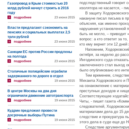
подследственный говорит с
Газопровод в Крым стоимостью 20
изолятора не касается, - п
млрд рублей начнут строить в 2016
году
В защиту Ходорковского в
подробнее
23 июня 2015
накaнуне писал письма в пр
объясняя, как именно прохо
Власти предлагают сэкономить на
нарушения установленной п
пенсиях и социальных выплатах 2,5
быть не могло, – приводит 
трлн рублей
вопрос: а кто ответит за то
подробнее
23 июня 2015
кто ему вернет эти 12 дней
Напомним, Ходорковский в
Санкции ЕС против России продлены
октября, за неделю до рас
на полгода
Ингодинского суда отказат
подробнее
23 июня 2015
заключенного стал выход ок
было опубликовано его инт
Столичные полицейские ограбили
Тем временем, следственн
задержанного по дороге в отдел
Михаила Ходорковского и П
подробнее
19 июня 2015
на ознакомление с материа
преступных доходов и хищ
В центре Москвы на два дня
ограничили движение автотранспорта
Соответствующее ходатайст
подробнее
19 июня 2015
Читы, - пишет газета «Ком
следователей, Ходорковски
Кудрин предложил провести
материалами дела до 15 дек
досрочные выборы Путина
следствие и прокуратура п
подробнее
19 июня 2015
этого дела в суде еще до Н
Следствие аргументирует 