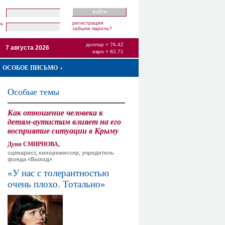
регистрация
ль
забыли пароль?
доллар = 76,42
7 августа 2026
евро = 82,71
ОСОБОЕ ПИСЬМО
Особые темы
Как отношение человека к
детям-аутистам влияет на его
восприятие ситуации в Крыму
Дуня СМИРНОВА,
сценарист, кинорежиссер, учредитель
фонда «Выход»
«У нас с толерантностью
очень плохо. Тотально»