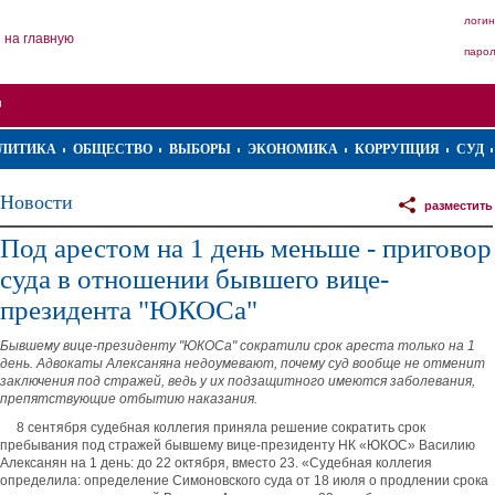
логин
на главную
паро
ЛИТИКА
ОБЩЕСТВО
ВЫБОРЫ
ЭКОНОМИКА
КОРРУПЦИЯ
СУД
Новости
разместить
Под арестом на 1 день меньше - приговор
суда в отношении бывшего вице-
президента "ЮКОСа"
Бывшему вице-президенту "ЮКОСа" сократили срок ареста только на 1
день. Адвокаты Алексаняна недоумевают, почему суд вообще не отменит
заключения под стражей, ведь у их подзащитного имеются заболевания,
препятствующие отбытию наказания.
8 сентября судебная коллегия приняла решение сократить срок
пребывания под стражей бывшему вице-президенту НК «ЮКОС» Василию
Алексанян на 1 день: до 22 октября, вместо 23. «Судебная коллегия
определила: определение Симоновского суда от 18 июля о продлении срока