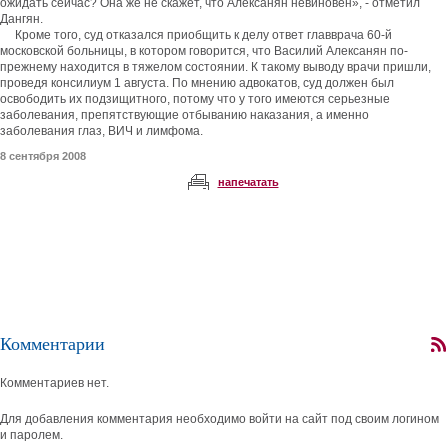
ожидать сейчас? Она же не скажет, что Алексанян невиновен», - отметил
Дангян.
Кроме того, суд отказался приобщить к делу ответ главврача 60-й
московской больницы, в котором говорится, что Василий Алексанян по-
прежнему находится в тяжелом состоянии. К такому выводу врачи пришли,
проведя консилиум 1 августа. По мнению адвокатов, суд должен был
освободить их подзищитного, потому что у того имеются серьезные
заболевания, препятствующие отбыванию наказания, а именно
заболевания глаз, ВИЧ и лимфома.
8 сентября 2008
напечатать
Комментарии
Комментариев нет.
Для добавления комментария необходимо войти на сайт под своим логином
и паролем.