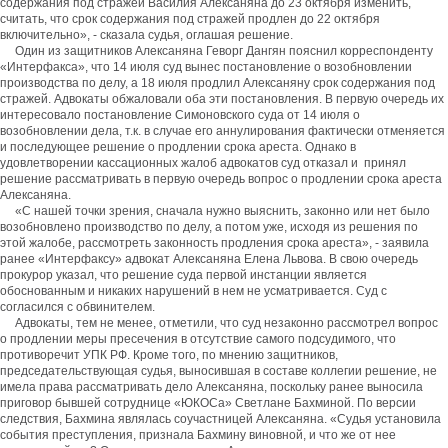
содержания под стражей Василия Алексаняна до 23 октября изменить,
считать, что срок содержания под стражей продлен до 22 октября
включительно», - сказала судья, оглашая решение.
Один из защитников Алексаняна Геворг Дангян пояснил корреспонденту
«Интерфакса», что 14 июля суд вынес постановление о возобновлении
производства по делу, а 18 июля продлил Алексаняну срок содержания под
стражей. Адвокаты обжаловали оба эти постановления. В первую очередь их
интересовало постановление Симоновского суда от 14 июля о
возобновлении дела, т.к. в случае его аннулирования фактически отменяется
и последующее решение о продлении срока ареста. Однако в
удовлетворении кассационных жалоб адвокатов суд отказал и принял
решение рассматривать в первую очередь вопрос о продлении срока ареста
Алексаняна.
«С нашей точки зрения, сначала нужно выяснить, законно или нет было
возобновлено производство по делу, а потом уже, исходя из решения по
этой жалобе, рассмотреть законность продления срока ареста», - заявила
ранее «Интерфаксу» адвокат Алексаняна Елена Львова. В свою очередь
прокурор указал, что решение суда первой инстанции является
обоснованным и никаких нарушений в нем не усматривается. Суд с
согласился с обвинителем.
Адвокаты, тем не менее, отметили, что суд незаконно рассмотрел вопрос
о продлении меры пресечения в отсутствие самого подсудимого, что
противоречит УПК РФ. Кроме того, по мнению защитников,
председательствующая судья, выносившая в составе коллегии решение, не
имела права рассматривать дело Алексаняна, поскольку ранее выносила
приговор бывшей сотруднице «ЮКОСа» Светлане Бахминой. По версии
следствия, Бахмина являлась соучастницей Алексаняна. «Судья установила
события преступления, признала Бахмину виновной, и что же от нее