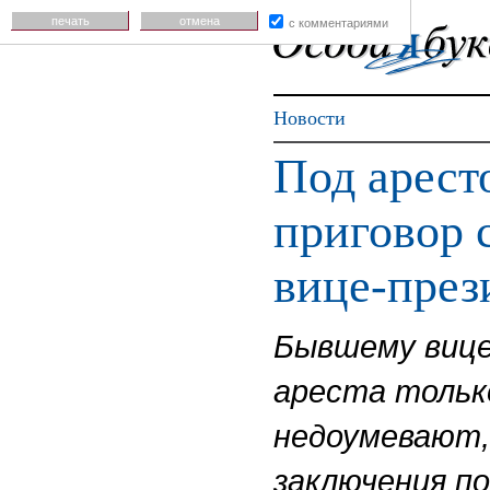
печать
отмена
с комментариями
Новости
Под арест
приговор 
вице-пре
Бывшему вице
ареста только
недоумевают,
заключения по