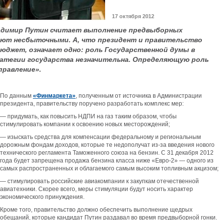
17 октября 2012
адимир Путин считает выполнение предвыборных
ают несбыточными. А, что президент и правительство
джет, означает одно: роль Государственной думы в
атегии государства незначительна. Определяющую роль
правление».
По данным
«Финмаркета»
, полученным от источника в Администрации
президента, правительству поручено разработать комплекс мер:
— придумать, как повысить НДПИ на газ таким образом, чтобы
стимулировать компании к освоению новых месторождений;
— изыскать средства для компенсации федеральному и региональным
дорожным фондам доходов, которые те недополучат из-за введения нового
технического регламента Таможенного союза на бензин. С 31 декабря 2012
года будет запрещена продажа бензина класса ниже «Евро-2» — одного из
самых распространенных и облагаемого самым высоким топливным акцизом;
— стимулировать российские авиакомпании к закупкам отечественной
авиатехники. Скорее всего, меры стимуляции будут носить характер
экономического принуждения.
Кроме того, правительство должно обеспечить выполнение щедрых
обещаний, которые кандидат Путин раздавал во время предвыборной гонки.