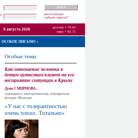
регистрация
ль
забыли пароль?
доллар = 76,42
6 августа 2026
евро = 82,71
ОСОБОЕ ПИСЬМО
Особые темы
Как отношение человека к
детям-аутистам влияет на его
восприятие ситуации в Крыму
Дуня СМИРНОВА,
сценарист, кинорежиссер, учредитель
фонда «Выход»
«У нас с толерантностью
очень плохо. Тотально»