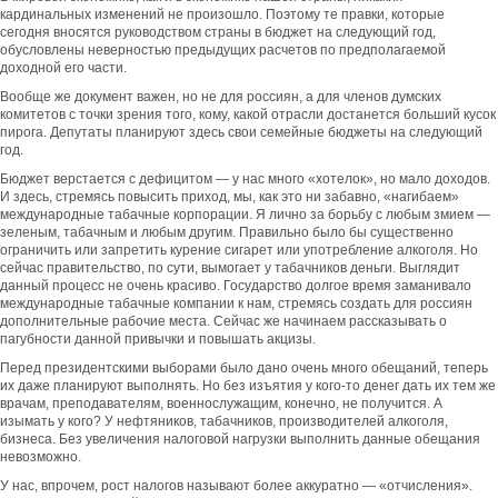
кардинальных изменений не произошло. Поэтому те правки, которые
сегодня вносятся руководством страны в бюджет на следующий год,
обусловлены неверностью предыдущих расчетов по предполагаемой
доходной его части.
Вообще же документ важен, но не для россиян, а для членов думских
комитетов с точки зрения того, кому, какой отрасли достанется больший кусок
пирога. Депутаты планируют здесь свои семейные бюджеты на следующий
год.
Бюджет верстается с дефицитом — у нас много «хотелок», но мало доходов.
И здесь, стремясь повысить приход, мы, как это ни забавно, «нагибаем»
международные табачные корпорации. Я лично за борьбу с любым змием —
зеленым, табачным и любым другим. Правильно было бы существенно
ограничить или запретить курение сигарет или употребление алкоголя. Но
сейчас правительство, по сути, вымогает у табачников деньги. Выглядит
данный процесс не очень красиво. Государство долгое время заманивало
международные табачные компании к нам, стремясь создать для россиян
дополнительные рабочие места. Сейчас же начинаем рассказывать о
пагубности данной привычки и повышать акцизы.
Перед президентскими выборами было дано очень много обещаний, теперь
их даже планируют выполнять. Но без изъятия у кого-то денег дать их тем же
врачам, преподавателям, военнослужащим, конечно, не получится. А
изымать у кого? У нефтяников, табачников, производителей алкоголя,
бизнеса. Без увеличения налоговой нагрузки выполнить данные обещания
невозможно.
У нас, впрочем, рост налогов называют более аккуратно — «отчисления».