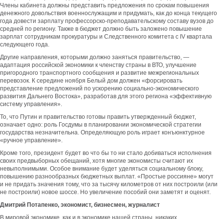
Члены кабинета должны представить предложения по срокам повышения
денежного довольствия военнослужащим и придумать, как до конца текущего
года довести зарплату профессорско-преподавательскому составу вузов до
средней по региону. Также в бюджет должно быть заложено повышение
зарплат сотрудникам прокуратуры и Следственного комитета с IV квартала
следующего года.
Другие направления, которыми должно заняться правительство, —
адаптация российской экономики к членству страны в ВТО, улучшение
пригородного транспортного сообщения и развитие межрегиональных
перевозок. К середине ноября Белый дом должен «форсировать
представление предложений по ускорению социально-экономического
развития Дальнего Востока», разработав для этого региона «эффективную
систему управления».
То, что Путин и правительство готовы править утвержденный бюджет,
означает одно: роль Госдумы в планировании экономической стратегии
государства незначительна. Определяющую роль играет конъюнктурное
«ручное управление».
Кроме того, президент будет во что бы то ни стало добиваться исполнения
своих предвыборных обещаний, хотя многие экономисты считают их
невыполнимыми. Особое внимание будет уделяться социальному блоку,
повышению разнообразных бюджетных выплат. «Простые россияне» могут
и не придать значения тому, что за тысячу километров от них построили (или
не построили) новое шоссе. Но увеличение пособий они заметят и оценят.
Дмитрий Потапенко, экономист, бизнесмен, журналист
В мировой экономике, как и в экономике нашей страны, никаких