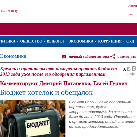
логин
на главную
паро
ЛИТИКА
ОБЩЕСТВО
ВЫБОРЫ
ЭКОНОМИКА
КОРРУПЦИЯ
СУД
Экономика
личный кабинет автора
разместить
В
Кремль и правительство намерены править бюджет
Б
А
2013 года уже после его одобрения парламентом
Шрифт
Комментируют Дмитрий Потапенко, Евсей Гурвич
Бюджет хотелок и обещалок
Бюджет России, даже одобренный
парламентом, будет
«корректироваться» до весны или
даже до лета 2013 года. Президент
и премьер-министр не видят в этом
ничего предосудительного.