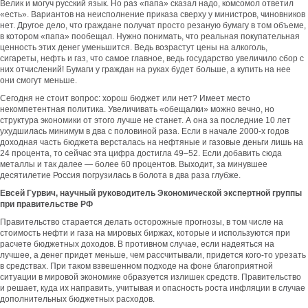
Велик и могуч русский язык. Но раз «папа» сказал надо, комсомол ответил
«есть». Вариантов на неисполнение приказа сверху у министров, чиновников
нет. Другое дело, что граждане получат просто резаную бумагу в том объеме,
в котором «папа» пообещал. Нужно понимать, что реальная покупательная
ценность этих денег уменьшится. Ведь возрастут цены на алкоголь,
сигареты, нефть и газ, что самое главное, ведь государство увеличило сбор с
них отчислений! Бумаги у граждан на руках будет больше, а купить на нее
они смогут меньше.
Сегодня не стоит вопрос: хорош бюджет или нет? Имеет место
некомпетентная политика. Увеличивать «обещалки» можно вечно, но
структура экономики от этого лучше не станет. А она за последние 10 лет
ухудшилась минимум в два с половиной раза. Если в начале 2000-х годов
доходная часть бюджета версталась на нефтяные и газовые деньги лишь на
24 процента, то сейчас эта цифра достигла 49–52. Если добавить сюда
металлы и так далее — более 60 процентов. Выходит, за минувшее
десятилетие Россия погрузилась в болота в два раза глубже.
Евсей Гурвич, научный руководитель Экономической экспертной группы
при правительстве РФ
Правительство старается делать осторожные прогнозы, в том числе на
стоимость нефти и газа на мировых биржах, которые и используются при
расчете бюджетных доходов. В противном случае, если надеяться на
лучшее, а денег придет меньше, чем рассчитывали, придется кого-то урезать
в средствах. При таком взвешенном подходе на фоне благоприятной
ситуации в мировой экономике образуется излишек средств. Правительство
и решает, куда их направить, учитывая и опасность роста инфляции в случае
дополнительных бюджетных расходов.