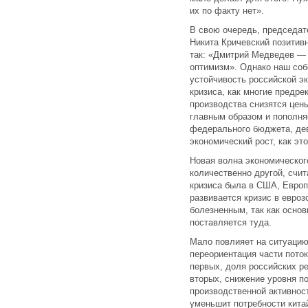
их по факту нет».
В свою очередь, председат
Никита Кричевский позитив
так: «Дмитрий Медведев — 
оптимизм». Однако наш соб
устойчивость российской э
кризиса, как многие предре
производства снизятся цены
главным образом и пополня
федерального бюджета, дев
экономический рост, как это
Новая волна экономического
количественно другой, счит
кризиса была в США, Европа
развивается кризис в евроз
болезненным, так как осно
поставляется туда.
Мало повлияет на ситуацию
переориентация части поток
первых, доля российских ре
вторых, снижение уровня п
производственной активност
уменьшит потребности кита