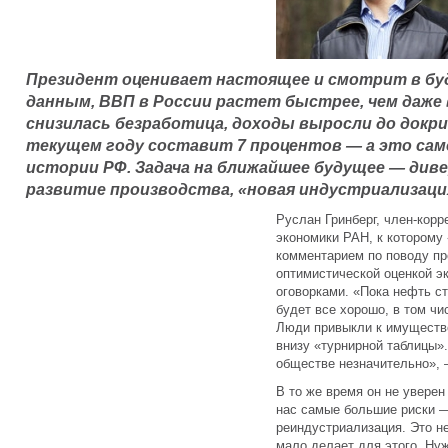
Президент оценивает настоящее и смотрит в буд
данным, ВВП в России растет быстрее, чем даже
снизилась безработица, доходы выросли до докри
текущем году составит 7 процентов — а это само
истории РФ. Задача на ближайшее будущее — див
развитие производства, «новая индустриализаци
Руслан Гринберг, член-кор
экономики РАН, к которому
комментарием по поводу пр
оптимистической оценкой эк
оговорками. «Пока нефть с
будет все хорошо, в том ч
Люди привыкли к имуществе
внизу «турнирной таблицы»
обществе незначительно», 
В то же время он не увере
нас самые большие риски 
реиндустриализация. Это не
мало делает для этого. Нуж