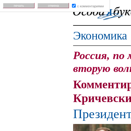
печать
отмена
с комментариями
Экономика
Россия, по
вторую вол
Комментир
Кричевск
Президент