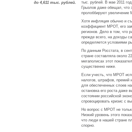
тыс. рублей. В мае 2011 го
до 4,611 тыс. рублей.
Грызлов даже обещал, что 
пролоббируют увеличение 
Хотя инфляция обычно и с
коэффициент МРОТ, его за
регионов. Дело в том, что 
прежде всего, на доходы с
определяется условиями ры
По данным Росстата, в сент
стране составляла около 22
мегаполисах этот показател
существенно ниже.
Если учесть, что МРОТ исп
налогов, штрафов, премий и
для обеспеченных слоев на
остановка его роста даже в
состоянии российской экон
спровоцировать кризис с в
Но вопрос с МРОТ не тольк
Низкий уровень этого показ
что люди в нашей стране п
спорно.