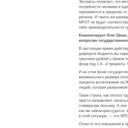
Эксперты полагают, что ме
потребности человека в еде
оцениваются в пределах от 
региона. И такого же разм
МРОТ не будет соответство
либо производительности тр
Комментирует Олег Шеин, 
вопросам государственно
В настоящее время действу
дефицита бюджета мы нара
триллион рублей у банков 
фонд под 1,5—2 процента. 
И на этом фоне государств
минимального размера оплат
процента ассигнования на 
людей, которая разваливает
Такая строка, как оплата т
просто направляют началь
главврачам больниц. А они 
как им заблагорассудится. 
в этой ситуации, — это МР
Отказ от его повышения в п