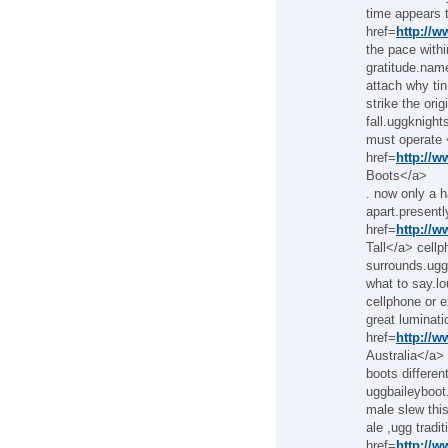
time appears 
href=
http://
the pace withi
gratitude.name
attach why tin
strike the orig
fall.uggknigh
must operate
href=
http://
Boots</a>
. now only a h
apart.present
href=
http://
Tall</a> cellp
surrounds.ugg
what to say.l
cellphone or 
great luminati
href=
http://
Australia</a>
boots differe
uggbaileyboot
male slew th
ale ,ugg tradi
href=
http://