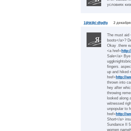
условиях киз
1jjhkljkl dfgdfg
2 декабря
The must aid 
boots</a>? Do 
Okay .there ea
<a href=
http
Sale</a> Bye .
uggknightsbri
fingers. aspec
up and hiked 
href=
http://
thrown into ca
hey after whic
throwing reme
looked along 
witnessed rig
unpopular to h
href=
http://
Short</a> in
Sundance II 5
women namely a