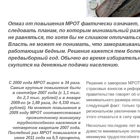
Отказ от повышения МРОТ фактически означает, 
следовать планам, по которым минимальный раз
не равняться, то хотя бы не слишком отличатьс
Власть не может не понимать, что замораживани
работающим бедным. Решение кажется тем более
предвыборный год. Обычно во время избиратель
скупится на денежные подачки населению.
С 2000 года МРОТ вырос в 34 раза.
Решение о заморозке МРОТ 
Самые крупные повышения были
страховых взносов и рефор
в сентябре 2007 года (с 1,1 тыс.
правительстве говорят об о
до 2,3 тыс. рублей) и в январе
минимального размера опла
2009-го (в 1,88 раза, до 4,330 тыс.
следующий факт: только тр
рублей). На момент повышения в
региональном увеличении п
2009 году МРОТ соответствовал
этого отказаться в силу кр
прожиточному минимуму
трудоспособного населения в
Несколько последних лет в
четвертом квартале 2007 года.
довести минимальную оплат
Последний раз МРОТ повышался в
минимума трудоспособного 
июне 2011 года на 6,5 процента,