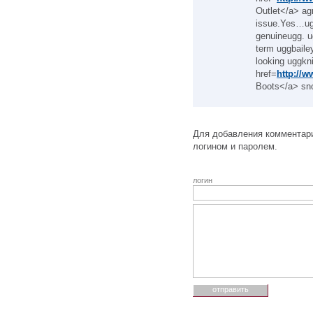
Outlet</a> ag
issue.Yes…ugg
genuineugg. u
term uggbailey
looking uggkn
href=
http://
Boots</a> sn
Для добавления комментари
логином и паролем.
логин