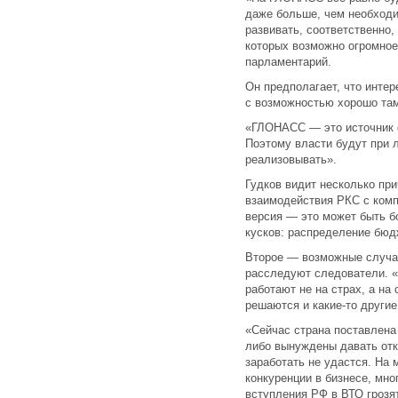
даже больше, чем необходи
развивать, соответственно,
которых возможно огромное
парламентарий.
Он предполагает, что интер
с возможностью хорошо там
«ГЛОНАСС — это источник 
Поэтому власти будут при 
реализовывать».
Гудков видит несколько пр
взаимодействия РКС с ком
версия — это может быть б
кусков: распределение бюд
Второе — возможные случаи
расследуют следователи. 
работают не на страх, а на 
решаются и какие-то другие
«Сейчас страна поставлена 
либо вынуждены давать отк
заработать не удастся. На 
конкуренции в бизнесе, мно
вступления РФ в ВТО грозя