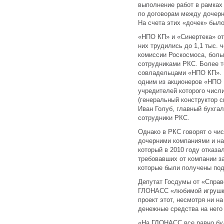
выполнение работ в рамка
по договорам между дочер
На счета этих «дочек» было
«НПО КП» и «Синертека» о
них трудились до 1,1 тыс. 
комиссии Роскосмоса, боль
сотрудниками РКС. Более т
совладельцами «НПО КП». В
одним из акционеров «НПО
учредителей которого числ
(генеральный конструктор 
Иван Голуб, главный бухга
сотрудники РКС.
Однако в РКС говорят о чис
дочерними компаниями и на
который в 2010 году отказа
требовавших от компании за
которые были получены под
Депутат Госдумы от «Справ
ГЛОНАСС «любимой игрушко
проект этот, несмотря ни на
денежные средства на него
«На ГЛОНАСС все равно буд