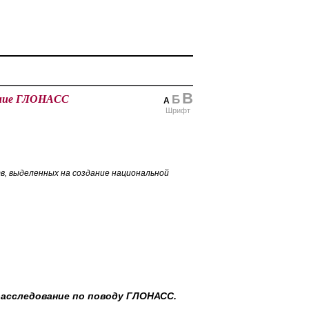
В
дание ГЛОНАСС
Б
А
Шрифт
в, выделенных на создание национальной
расследование по поводу ГЛОНАСС.