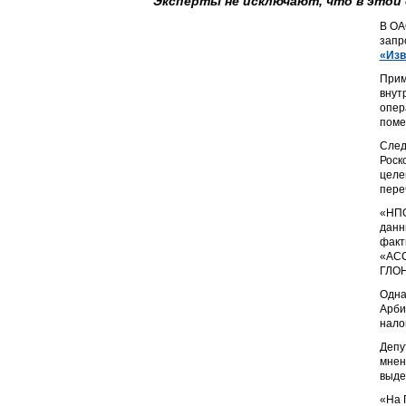
Эксперты не исключают, что в этой 
В ОА
запр
«Изв
Прим
внут
опер
поме
След
Роск
целе
пере
«НПО
данн
факт
«АСС
ГЛОН
Одна
Арби
нало
Депу
мнен
выде
«На 