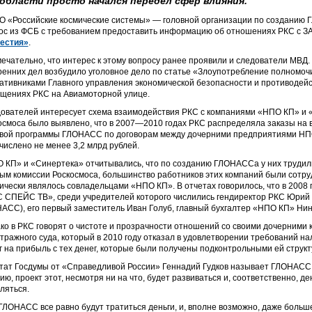
области просто начался передел сфер влияния.
О «Российские космические системы» — головной организации по созданию 
ос из ФСБ с требованием предоставить информацию об отношениях РКС с 
естия»
.
ечательно, что интерес к этому вопросу ранее проявили и следователи МВД
ренних дел возбудило уголовное дело по статье «Злоупотребление полномочи
ативниками Главного управления экономической безопасности и противодейс
щениях РКС на Авиамоторной улице.
ователей интересует схема взаимодействия РКС с компаниями «НПО КП» и «С
осмоса было выявлено, что в 2007—2010 годах РКС распределяла заказы на
вой программы ГЛОНАСС по договорам между дочерними предприятиями НПО 
числено не менее 3,2 млрд рублей.
 КП» и «Синертека» отчитывались, что по созданию ГЛОНАССа у них трудилис
ым комиссии Роскосмоса, большинство работников этих компаний были сотруд
ически являлось совладельцами «НПО КП». В отчетах говорилось, что в 2008
 СПЕЙС ТВ», среди учредителей которого числились гендиректор РКС Юрий 
АСС), его первый заместитель Иван Голуб, главный бухгалтер «НПО КП» Нин
ко в РКС говорят о чистоте и прозрачности отношений со своими дочерним
тражного суда, который в 2010 году отказал в удовлетворении требований на
г на прибыль с тех денег, которые были получены подконтрольными ей структ
тат Госдумы от «Справедливой России» Геннадий Гудков называет ГЛОНАСС 
ию, проект этот, несмотря ни на что, будет развиваться и, соответственно, д
ляться.
ГЛОНАСС все равно будут тратиться деньги, и, вполне возможно, даже больше