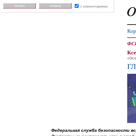
печать
отмена
с комментариями
Кор
ФСБ
Кс
«Осо
ГЛ
Федеральная служба безопасности вс