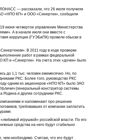
ГЛОНАСС — рассказали, что 26 июля получили
ЗАО «НПО КП» и ООО «Синертек», сообщили
. 19 июня четвертое управление Министерства
ями». А в начале июля они вместе с
твия коррупции (ГУЭБиПК) провели обыски в
инертеком». В 2011 году в ходе проверки
 выполнение работ в рамках федеральной
КП и «Синертек». На счета этих «дочек» было
ь до 1,1 тыс. человек ежемесячно. Но, по
никами РКС. Более того, руководство РКС
 году одним из акционеров «НПО КП» было ЗАО
Урличич (генеральный конструктор системы
а Родина и другие сотрудники РКС.
и компаниями и напоминают про решение
логовиков, требовавших от компании заплатить
урами.
«любимой игрушкой» российской власти. По его
енежные средства на него будут стабильно
, чем необходимо. Считаю, что его будут