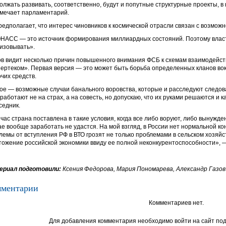
олжать развивать, соответственно, будут и попутные структурные проекты, в
мечает парламентарий.
редполагает, что интерес чиновников к космической отрасли связан с возмож
НАСС — это источник формирования миллиардных состояний. Поэтому власти
изовывать».
ов видит несколько причин повышенного внимания ФСБ к схемам взаимодейс
ертеком». Первая версия — это может быть борьба определенных кланов вок
очих средств.
ое — возможные случаи банального воровства, которые и расследуют следов
работают не на страх, а на совесть, но допускаю, что их руками решаются и к
седник.
час страна поставлена в такие условия, когда все либо воруют, либо вынужде
ае вообще заработать не удастся. На мой взгляд, в России нет нормальной ко
лемы от вступления РФ в ВТО грозят не только проблемами в сельском хозяйст
тожение российской экономики ввиду ее полной неконкурентоспособности», 
риал подготовили:
Ксения Федорова, Мария Пономарева, Александр Газов
ментарии
Комментариев нет.
Для добавления комментария необходимо войти на сайт под