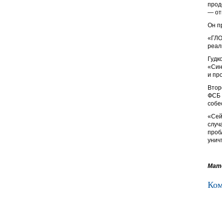
прод
— от
Он п
«ГЛО
реал
Гудк
«Син
и пр
Втор
ФСБ 
собе
«Сей
случ
проб
унич
Мате
Ком