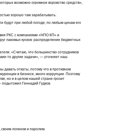
 которых возможно огромное воровство средств»,
ностью хорошо там зарабатывать:
 будут при любой погоде, по любым ценам его
твия РКС с компаниями «НПО КП» и
руг лакомых кусков: распределение бюджетных
атели. «Считаю, что большинство сотрудников
акие-то другие задачи», — уточняет наш
ны давать откаты, потому что в противном
нкуренции в бизнесе, много коррупции. Поэтому
ве, но и в целом нашей стране грозит
— подытожил Геннадий Гудков.
 своим логином и паролем.