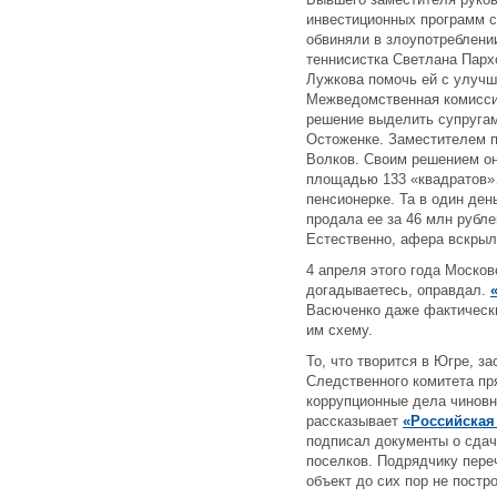
инвестиционных программ с
обвиняли в злоупотреблени
теннисистка Светлана Пар
Лужкова помочь ей с улуч
Межведомственная комисси
решение выделить супругам
Остоженке. Заместителем п
Волков. Своим решением он
площадью 133 «квадратов»
пенсионерке. Та в один ден
продала ее за 46 млн рубл
Естественно, афера вскрыл
4 апреля этого года Москов
догадываетесь, оправдал.
Васюченко даже фактически
им схему.
То, что творится в Югре, з
Следственного комитета пря
коррупционные дела чиновн
рассказывает
«Российская 
подписал документы о сдач
поселков. Подрядчику пере
объект до сих пор не постр