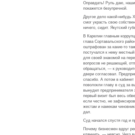
Оправдать! Рупь даю, наши
покажется безупречной.
Другое дело какой-нибудь 
смог украсть свою собствен
ничего, сидит. Якутский гу
В Карелии главным коррупц
глава Сортавальского райо
оштрафован за какие-то та
постучался к нему местный
для своей знакомой на пер
вопросов не решающий, отпр
обращаться, — к руководит
двери согласовал. Предпри
спасибо. А потом в кабине
поволокли главу в суд за в
вынудил предпринимателя 
первый визит был весь обв
если честно, не зафиксиро
жестам и намекам чиновник
дал.
Суд начался спустя год и п
Почему бизнесмен вдруг реш
клянчить, — неясно. Чего в