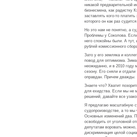
никакой предварительной и
бизнесмена, как радистку К
заставлять кого-то платить
которого он как раз судитс
Но это нам не понятно, а су
Проблемы у Соколова. Если
него спокойны были. А тут, 
рублей комиссионного сбо
Зато у его земляка и колле
повод для оптимизма. Зима
неожиданно, и в 2010 году 
сезону. Его сняли и отдали
оправдан. Причем дважды.
Знаете что? Хватит позори
для ехидства. Если мы не 
решений, давайте все узако
Я предлагаю масштабную с
судопроизводстве, а то мы 
Основных изменений два. Пе
освободить от уголовной от
депутатам воровать можно,
дискриминация целой социал