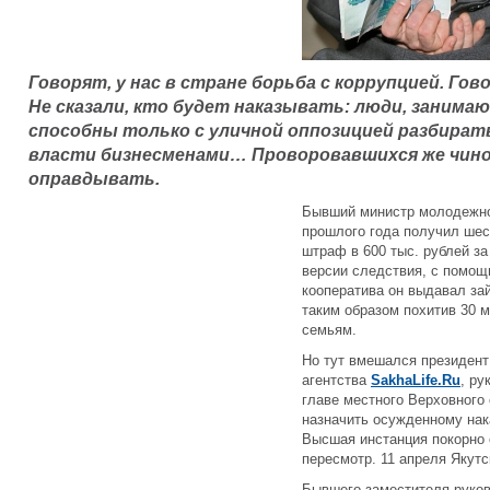
Говорят, у нас в стране борьба с коррупцией. Гов
Не сказали, кто будет наказывать: люди, занимаю
способны только с уличной оппозицией разбирать
власти бизнесменами… Проворовавшихся же чино
оправдывать.
Бывший министр молодежно
прошлого года получил шес
штраф в 600 тыc. рублей з
версии следствия, с помо
кооператива он выдавал за
таким образом похитив 30 
семьям.
Но тут вмешался президент
агентства
SakhaLife.Ru
, ру
главе местного Верховного
назначить осужденному нак
Высшая инстанция покорно 
пересмотр. 11 апреля Якут
Бывшего заместителя руков