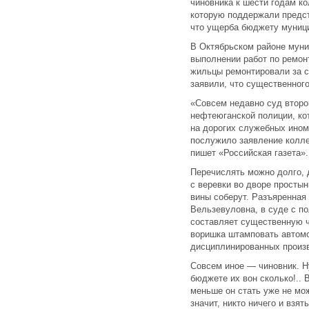
чиновника к шести годам ко
которую поддержали предст
что ущерба бюджету муници
В Октябрьском районе муни
выполнении работ по ремон
жильцы ремонтировали за с
заявили, что существенного
«Совсем недавно суд второ
нефтеюганской полиции, ко
на дорогих служебных ином
послужило заявление колле
пишет «Российская газета»
Перечислять можно долго, 
с веревки во дворе простын
вины соберут. Разъяренная 
Вельзевуловна, в суде с по
составляет существенную ч
воришка штамповать автом
дисциплинированных произв
Совсем иное — чиновник. Ну
бюджете их вон сколько!.. В
меньше он стать уже не мо
значит, никто ничего и взят