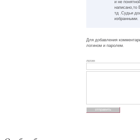
и не понятно
написано,то 
тд .Судьи д
избранными.
Для добавления комментари
логином и паролем.
логин