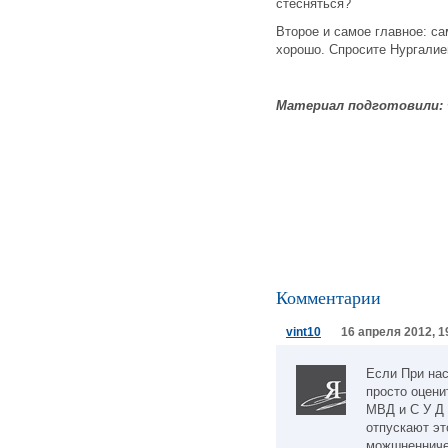
стесняться?
Второе и самое главное: са
хорошо. Спросите Нургалие
Материал подготовили:
Комментарии
vint10
16 апреля 2012, 1
Если При нас
просто оцени
МВД и С У Д 
отпускают эт
можшненниче