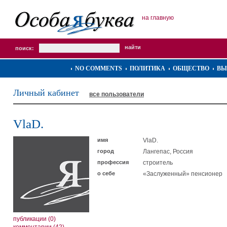
на главную
поиск:
NO COMMENTS
ПОЛИТИКА
ОБЩЕСТВО
ВЫ
Личный кабинет
все пользователи
VlaD.
имя
VlaD.
город
Лангепас, Россия
профессия
строитель
о себе
«Заслуженный» пенсионер
публикации (0)