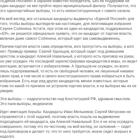
«Единой Россией» и заранее известен победитель. Без ее поддержки ни
один кандидат не мог пройти через муниципальный фильтр. Получается, что
это однопартийные выборы, то есть неконституционные с самого начала.
На мой взгляд, все остальные кандидаты выдвинуты «Единой Россией» для
того, чтобы выборы выглядели как настоящие, для легитимации избрания
Сергея Собянина. Кстати, при этом ни один из кандидатов, поддержанных
«ЕР», не решился официально заявить, что он кандидат от партии власти,
включая даже самого Собянина, который идет как самовыдвиженец.
Причем партия власти сама определяла, кого пропустить на выборы, а кого
нет. Приведу пример: Сергей Удальцов, который сидит под домашним
арестом, и кандидат Алексей Навальный, у которого есть приговор на руках,
он уже осужден. Но последний зарегистрирован кандидатом в мэры, он ведет
агитацию, встречается с избирателями. А Удальцов не осужден, он всего
лишь подозреваемый, то есть он свободный человек, не лишенный никаких
своих прав, в том числе и своего конституционного права избираться и быть
избранным. Есть еще ряд других кандидатов, менее известных, которые
тоже по какой-то причине не устроили партию власти, и на выборах мы их не
увидим.
Эти выборы — надругательство над Конституцией РФ, здравым смыслом.
Это панк-выборы, модернизм.
Идет имитация борьбы. Кандидаты Иван Мельников, Сергей Митрохин не
справляются с этой задачей, поэтому власть пошла на выдвижение
подходящего ей кандидата, как Алексей Навальный. Его я не хочу осуждать
совершенно, потому что по-честному, на мой взгляд, он заложник — сидит
под приговором и делает то, что от него требуется, иначе сядет всерьез и
надолго.