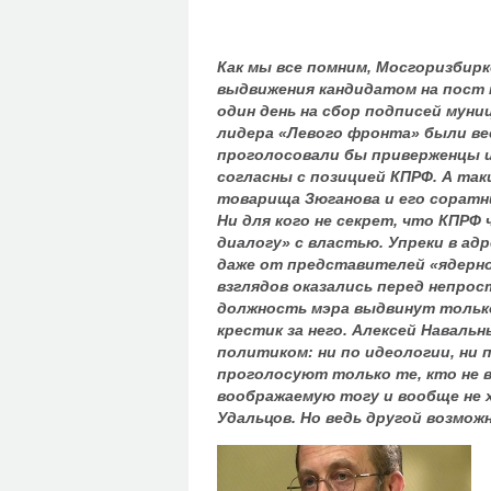
Как мы все помним, Мосгоризбирк
выдвижения кандидатом на пост 
один день на сбор подписей мун
лидера «Левого фронта» были ве
проголосовали бы приверженцы и
согласны с позицией КПРФ. А та
товарища Зюганова и его соратн
Ни для кого не секрет, что КПР
диалогу» с властью. Упреки в ад
даже от представителей «ядерно
взглядов оказались перед непрос
должность мэра выдвинут тольк
крестик за него. Алексей Навальн
политиком: ни по идеологии, ни 
проголосуют только те, кто не в
воображаемую тогу и вообще не
Удальцов. Но ведь другой возмож