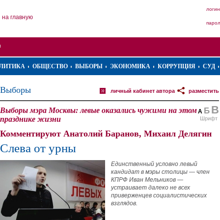
логин
на главную
паро
ЛИТИКА
ОБЩЕСТВО
ВЫБОРЫ
ЭКОНОМИКА
КОРРУПЦИЯ
СУД
Выборы
личный кабинет автора
разместить
В
Выборы мэра Москвы: левые оказались чужими на этом
Б
А
празднике жизни
Шрифт
Комментируют Анатолий Баранов, Михаил Делягин
Слева от урны
Единственный условно левый
кандидат в мэры столицы — член
КПРФ Иван Мельников —
устраивает далеко не всех
приверженцев социалистических
взглядов.