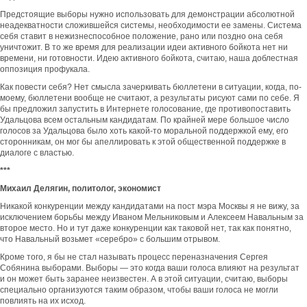
Предстоящие выборы нужно использовать для демонстрации абсолютной
неадекватности сложившейся системы, необходимости ее замены. Система
себя ставит в нежизнеспособное положение, рано или поздно она себя
уничтожит. В то же время для реализации идеи активного бойкота нет ни
времени, ни готовности. Идею активного бойкота, считаю, наша доблестная
оппозиция профукала.
Как повести себя? Нет смысла зачеркивать бюллетени в ситуации, когда, по-
моему, бюллетени вообще не считают, а результаты рисуют сами по себе. Я
бы предложил запустить в Интернете голосование, где противопоставить
Удальцова всем остальным кандидатам. По крайней мере большое число
голосов за Удальцова было хоть какой-то моральной поддержкой ему, его
сторонникам, он мог бы апеллировать к этой общественной поддержке в
диалоге с властью.
***
Михаил Делягин, политолог, экономист
Никакой конкуренции между кандидатами на пост мэра Москвы я не вижу, за
исключением борьбы между Иваном Мельниковым и Алексеем Навальным за
второе место. Но и тут даже конкуренции как таковой нет, так как понятно,
что Навальный возьмет «серебро» с большим отрывом.
Кроме того, я бы не стал называть процесс переназначения Сергея
Собянина выборами. Выборы — это когда ваши голоса влияют на результат
и он может быть заранее неизвестен. А в этой ситуации, считаю, выборы
специально организуются таким образом, чтобы ваши голоса не могли
повлиять на их исход.