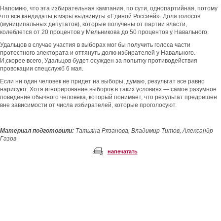
Напомню, что эта избирательная кампания, по сути, однопартийная, потому
что все кандидаты в мэры выдвинуты «Единой Россией». Доля голосов
(муниципальных депутатов), которые получены от партии власти,
колеблется от 20 процентов у Мельникова до 50 процентов у Навального.
Удальцов в случае участия в выборах мог бы получить голоса части
протестного электората и оттянуть долю избирателей у Навального.
И,скорее всего, Удальцов будет осужден за попытку противодействия
провокации спецслужб 6 мая.
Если ни один человек не придет на выборы, думаю, результат все равно
нарисуют. Хотя игнорирование выборов в таких условиях — самое разумное
поведение обычного человека, который понимает, что результат предрешен
вне зависимости от числа избирателей, которые проголосуют.
Материал подготовили:
Татьяна Рязанова, Владимир Титов, Александр
Газов
напечатать