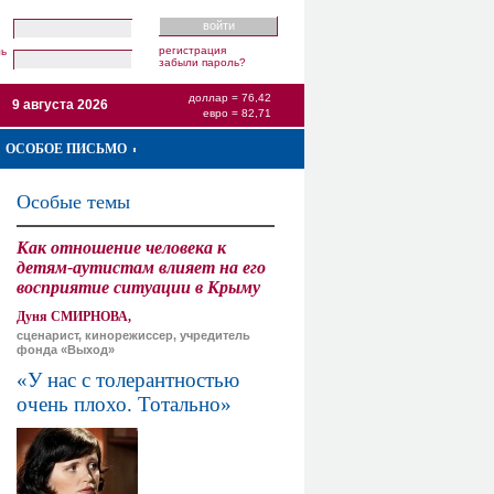
регистрация
ль
забыли пароль?
доллар = 76,42
9 августа 2026
евро = 82,71
ОСОБОЕ ПИСЬМО
Особые темы
Как отношение человека к
детям-аутистам влияет на его
восприятие ситуации в Крыму
Дуня СМИРНОВА,
сценарист, кинорежиссер, учредитель
фонда «Выход»
«У нас с толерантностью
очень плохо. Тотально»