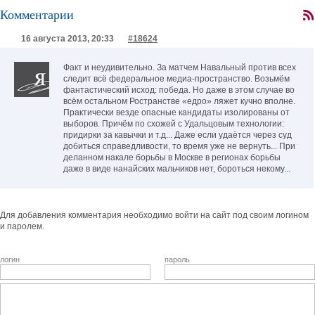
Комментарии
16 августа 2013, 20:33
#18624
Факт и неудивительно. За матчем Навальный против всех
следит всё федеральное медиа-пространство. Возьмём
фантастический исход: победа. Но даже в этом случае во
всём остальном Ространстве «едро» ляжет кучно вполне.
Практически везде опасные кандидаты изолированы от
выборов. Причём по схожей с Удальцовым технологии:
придирки за кавычки и т.д... Даже если удаётся через суд
добиться справедливости, то время уже не вернуть... При
деланном накале борьбы в Москве в регионах борьбы
даже в виде нанайских мальчиков нет, бороться некому...
Для добавления комментария необходимо войти на сайт под своим логином
и паролем.
логин
пароль