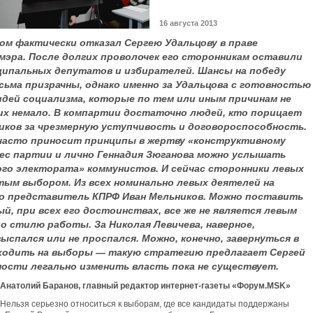
16 августа 2013
ом фактически отказал Сергею Удальцову в праве
мэра. После долгих проволочек его сторонникам оставили
иципальных депутатов и избирателей. Шансы на победу
сьма призрачны, однако именно за Удальцова с готовностью
дей социализма, которые по тем или иным причинам не
ких немало. В компартии достаточно людей, кто порицает
иков за чрезмерную уступчивость и договороспособность.
Ф часто приносит принципы в жертву «конструктивному
рес партии и лично Геннадия Зюганова можно услышать
го электората» коммунистов. И сейчас сторонники левых
тым выбором. Из всех номинально левых деятелей на
о представитель КПРФ Иван Мельников. Можно поставить
ый, при всех его достоинствах, все же не является левым
по стилю работы. За Николая Левичева, наверное,
ыспался или не проспался. Можно, конечно, завернуться в
 ходить на выборы — такую стратегию предлагает Сергей
ности легально изменить власть пока не существует.
Анатолий Баранов, главный редактор интернет-газеты «Форум.MSK»
Нельзя серьезно относиться к выборам, где все кандидаты поддержаны