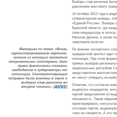
Выборы глав регионов был
давлением массового гражд
14 октября 2012 года в ря
губернаторские выборы, по
«Единой России». Выборы 
Брянской области, где кан
свои кандидатуры в пользу
Николая Денина, а затем п
«вертикали власти».
Материал по теме: «Вновь
По мнению экспертного соо
зарегистрированным партиям,
гражданский протест идет н
многие из которых являются
оппозиции. При этом форм
откровенными спойлерами, дали
прямых выборов региональн
право фактически снимать
национальных республик Сев
кандидатов в губернаторы от
представители малочисленн
оппозиции. Соответствующие
не смогут победить на выбо
поправки были внесены в закон о
выборах глав регионов во
Отметим, что согласно нов
втором чтении». (
ДАЛЕЕ
)
выдвигать кандидатов, мог
партий предложения по выд
обязанность. Таким образом
проигнорировать консульта
ситуации партии, выдвинувш
тоже не говорится. А это 