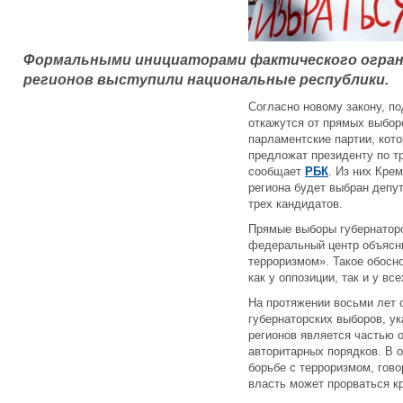
Формальными инициаторами фактического огран
регионов выступили национальные республики.
Согласно новому закону, п
откажутся от прямых выбор
парламентские партии, кот
предложат президенту по тр
сообщает
РБК
. Из них Кре
региона будет выбран депу
трех кандидатов.
Прямые выборы губернаторо
федеральный центр объясн
терроризмом». Такое обосн
как у оппозиции, так и у в
На протяжении восьми лет 
губернаторских выборов, ук
регионов является частью 
авторитарных порядков. В о
борьбе с терроризмом, гово
власть может прорваться к