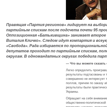
Правящая «Партия регионов» лидирует на выбора
партийным спискам после подсчета почти 95 про
Оппозиционная «Батькивщина» занимает второе
Виталия Кличко». Следом идут компартия и всеу
«Свобода». Рада избирается по пропорциональной
депутатов проходит по партийным спискам, по
округам. В одномандатных округах победила пар
— Что вы можете сказать 
Легко определить проигравш
результаты подтасованы и 
совершенно не интересует т
поллов, причем по заказу а
результаты были практиче
Украины.
Обращает на себя внимание
общественно-политической 
регионов» удалось получить