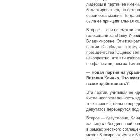
лидером в партии ее имени.
баллотироваться, но остав
своей организации. Тогда о
была ее принципиальная ош
Второе — они не смогли по
голосовали за «Нашу Украи
Владимировне. Эти избират
партии «Свобода». Потому 
президентства Ющенко вела
некорректно, что эти избир
неофашистов, чем за Тимош
— Новая партия на украи
Виталия Кличко. Что ждать
взаимодействовать?
Эта партия, учитывая ее и
числе неопределенность ид
точки зрения, сильно поре
депутатов переберутся под 
Второе — безусловно, Клич
заявил) с объединенной опп
в рамках жесткого соглашен
может блокироваться и с бо