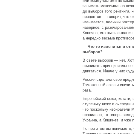
или коммунистами по каким-
занимать максимально неза
до выборов того рейтинга, 
процентов — говорит, что о
называется, великий боксер
наверное, с разочарованием
Конечно, его высказывания 
а нередко весьма противор
— Что-то изменится в отн
выборов?
В свете выборов — нет. Хот
принимать принципиальное 
двигаться. Иначе у них бу
Россия сделала свое предл
Таможенный союз и снизить 
раза.
Европейский союз, кстати, 
ступеньку ниже в очереди н
что поскольку избиратели 
правильно, то теперь вслед
Украина, а Кишинев, и уже 
Но при этом вы понимаете, 
Турцию не примут никогда,