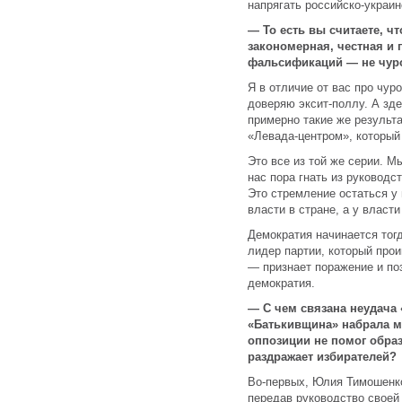
напрягать российско-украин
— То есть вы считаете, ч
закономерная, честная и 
фальсификаций — не чур
Я в отличие от вас про чур
доверяю эксит-поллу. А зд
примерно такие же результ
«Левада-центром», который 
Это все из той же серии. М
нас пора гнать из руководс
Это стремление остаться у 
власти в стране, а у власти
Демократия начинается тог
лидер партии, который про
— признает поражение и по
демократия.
— С чем связана неудача
«Батькивщина» набрала м
оппозиции не помог обра
раздражает избирателей?
Во-первых, Юлия Тимошенко
передав руководство своей