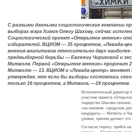
С разными данными социологические компании п
выборах мэра Химок Олегу Шахову, сейчас испол
Социологический проект «Открытое мнение» отд
избирателей, ВЦИОМ — 35 процентов, «Левада-цен
мнения аналитиков относительно двух наиболее
предвыборной борьбы — Евгении Чириковой и эк
Митволя. Первой «Открытое мнение» пророчит 20
Митволю — 13. ВЦИОМ и «Левада-центр» меняют 
утверждая, что если бы выборы состоялись сегод
только 16 процентов, а Митволь —19 процентов.
Исполнительный директор И
участник проекта «Открытое
лидерство Шахова связано 
«на низовом, городском уро
кандидаты — Митволь и Чи
уровне, причем делают это
Согласно опросу, прийти н