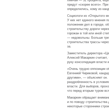
химчан — 52 процента, еще
придут «скорее всего». При
определились, кому из кан
Социологи из «Открытого м
У них нет единого мнения 
положении дел в городе, об
строительству дороги чере
горожан в той или иной ст
— недовольны. Больше тре
строительства трассы чере
за.
Заместитель директора «Це
Алексей Макаркин считает, 
руку консолидация власти 
«Очень трудно оппозиции о
Евгенией Чириковой, канди
другими», — объясняет он. 
раздробленность в условия
власти. Для выборов, прохо
что перед вторым туром вс
Макаркин обращает внимани
и по поводу строительства 
некоторые сторонники стро