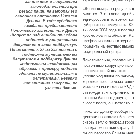
карьере пока еще действую
заявлением о нарушениях
законодательства при
«Денин выиграл пропуск в 
регистрации на выборах его
билета». Этот глава одной
основного оппонента Николая
единороссов в то время, ко
Денина. В ходе судебного
губернатора-коммуниста Юр
заседания представители
выборов 2004 года в после
Потомского заявили, что Денин
«допустил ряд ошибок при сборе
кресло хозяина области. Ра
подписей муниципальных
профессионального журнали
депутатов в свою поддержку».
победить на честных выбор
По их мнению, 27 из 253 листов с
федеральный центр».
подписями муниципальных
депутатов в поддержку Денина
Действительно, правление 
«оформлены ненадлежащим
постоянные коррупционные 
образом: к примеру, подписи
экономической политике — 
сделаны не муниципальными
упорно ходившие по регион
депутатами, неверно
короткой ноге со «смотрящи
нотариально заверены, не
мылся с ним и главой УВД 
указаны даты».
утверждать, что криминал 
степени банного досуга, —
скорее всего, обывателям 
Николаю Денину вообще не 
девочки пропадают без вес
сквозь землю посреди горо
скандалом на всю страну. 
губернаторство Денина мож