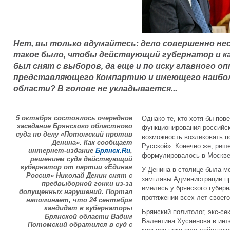
Нет, вы только вдумайтесь: дело совершенно нес
такое было, чтобы действующий губернатор и к
был снят с выборов, да еще и по иску главного о
представляющего Компартию и имеющего наибол
области? В голове не укладывается...
5 октября состоялось очередное
Однако те, кто хотя бы пов
заседание Брянского областного
функционирования российск
суда по делу «Потомский против
возможность возликовать по
Денина». Как сообщает
Русской». Конечно же, реше
интернет-издание
Брянск.Ru
,
формулировалось в Москве 
решением суда действующий
губернатор от партии «Единая
У Денина в столице была м
Россия» Николай Денин снят с
замглавы Администрации п
предвыборной гонки из-за
имелись у брянского губерн
допущенных нарушений. Портал
протяжении всех лет своего
напоминает, что 24 сентября
кандидат в губернаторы
Брянский политолог, экс-се
Брянской области Вадим
Валентина Хусаенова в инт
Потомский обратился в суд с