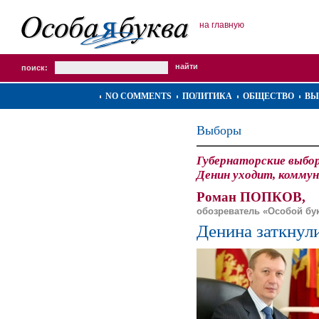
на главную
поиск:
NO COMMENTS
ПОЛИТИКА
ОБЩЕСТВО
ВЫ
Выборы
Губернаторские выбор
Денин уходит, комму
Роман ПОПКОВ,
обозреватель «Особой бу
Денина заткнули