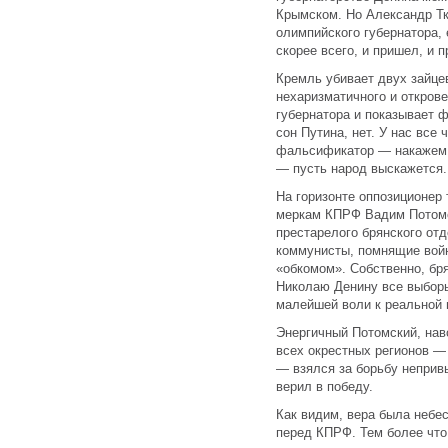
Крымском. Но Александр Т
олимпийского губернатора, 
скорее всего, и пришел, и п
Кремль убивает двух зайцев
нехаризматичного и откров
губернатора и показывает
сон Путина, нет. У нас все 
фальсификатор — накажем. 
— пусть народ выскажется
На горизонте оппозиционер 
меркам КПРФ Вадим Потомс
престарелого брянского от
коммунисты, помнящие войн
«обкомом». Собственно, бря
Николаю Денину все выборы
малейшей воли к реальной 
Энергичный Потомский, нав
всех окрестных регионов —
— взялся за борьбу непривы
верил в победу.
Как видим, вера была небес
перед КПРФ. Тем более что