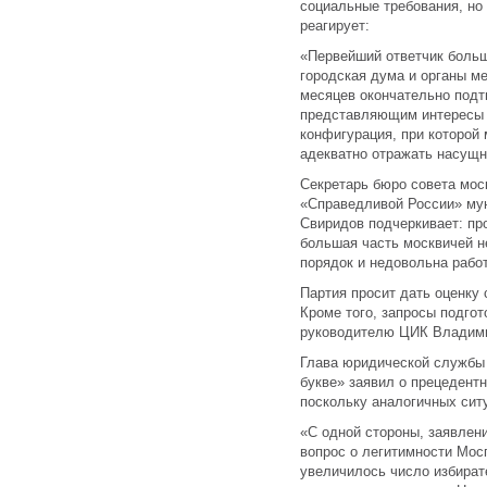
социальные требования, но 
реагирует:
«Первейший ответчик боль
городская дума и органы м
месяцев окончательно подтв
представляющим интересы 
конфигурация, при которой
адекватно отражать насущн
Секретарь бюро совета мос
«Справедливой России» му
Свиридов подчеркивает: пр
большая часть москвичей 
порядок и недовольна рабо
Партия просит дать оценку
Кроме того, запросы подго
руководителю ЦИК Владими
Глава юридической службы
букве» заявил о прецедент
поскольку аналогичных ситу
«С одной стороны, заявлен
вопрос о легитимности Мос
увеличилось число избирате