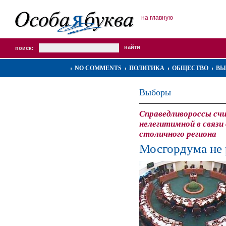
на главную
поиск:
NO COMMENTS
ПОЛИТИКА
ОБЩЕСТВО
ВЫ
Выборы
Справедливороссы сч
нелегитимной в связ
столичного региона
Мосгордума не 