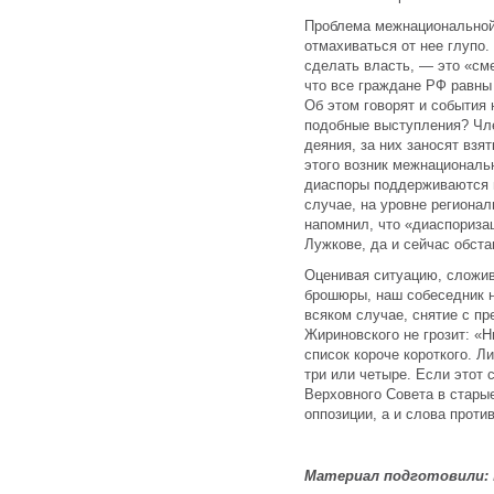
Проблема межнациональной 
отмахиваться от нее глупо. 
сделать власть, — это «сме
что все граждане РФ равны
Об этом говорят и события
подобные выступления? Чл
деяния, за них заносят взят
этого возник межнациональ
диаспоры поддерживаются 
случае, на уровне региона
напомнил, что «диаспориза
Лужкове, да и сейчас обст
Оценивая ситуацию, сложи
брошюры, наш собеседник н
всяком случае, снятие с п
Жириновского не грозит: «Н
список короче короткого. Л
три или четыре. Если этот 
Верховного Совета в старые
оппозиции, а и слова проти
Материал подготовили: