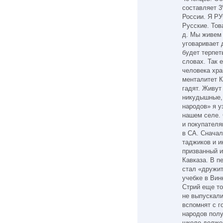
составляет 
России. Я РУ
Русские. Тов
д. Мы живем 
уговаривает 
будет терпет
словах. Так 
человека хра
менталитет К
гадят. Живут
никудышные, 
народов» я у
нашем селе.
и покупателя
в СА. Сначал
таджиков и и
призванный и
Кавказа. В п
стал «дружит
учебке в Вин
Стрий еще то
не выпускали
вспомнят с г
народов полу
школе долже