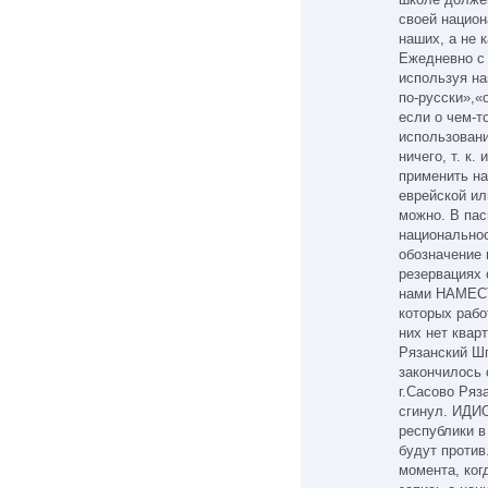
своей национ
наших, а не 
Ежедневно с 
используя на
по-русски»,«о
если о чем-т
использовани
ничего, т. к.
применить на
еврейской ил
можно. В пас
национальнос
обозначение
резервациях 
нами НАМЕСТ
которых рабо
них нет квар
Рязанский Шп
закончилось 
г.Сасово Ряз
сгинул. ИДИ
республики в
будут проти
момента, ког