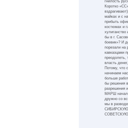
гнилость рус
Коротко «СС»
вздрагивают)
майках и с н
прибыть офиц
костюмах и г
хулиганство 
бы в г. Сасо
боевик»? И д
порезали на 
кавказцами п
преодолеть, 
власть денег
Потому, что 
начинаем нас
больше работ
бы решения в
разрешения 
МАРШ началс
дружно со вс
мы в разво
СИБИРСКУЮ
СОВЕТСКУЮ 