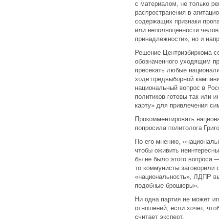
с материалом, не только р
распространения в агитаци
содержащих признаки проп
или неполноценности челов
принадлежности», но и нап
Решение Центризбиркома со
обозначенного уходящим п
пресекать любые национали
ходе предвыборной кампани
национальный вопрос в Рос
политиков готовы так или 
карту» для привлечения си
Прокомментировать национ
попросила политолога Григо
По его мнению, «националь
чтобы оживить неинтересны
бы не было этого вопроса —
то коммунисты заговорили 
«национальность», ЛДПР вы
подобные брошюры».
Ни одна партия не может и
отношений, если хочет, что
считает эксперт.