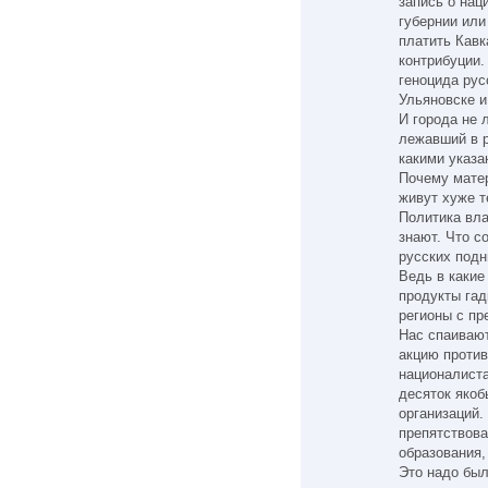
запись о нац
губернии или
платить Кавк
контрибуции.
геноцида рус
Ульяновске и
И города не 
лежавший в р
какими указа
Почему матер
живут хуже т
Политика вл
знают. Что с
русских подн
Ведь в какие
продукты гад
регионы с п
Нас спаивают
акцию против
националиста
десяток якоб
организаций.
препятствова
образования,
Это надо был