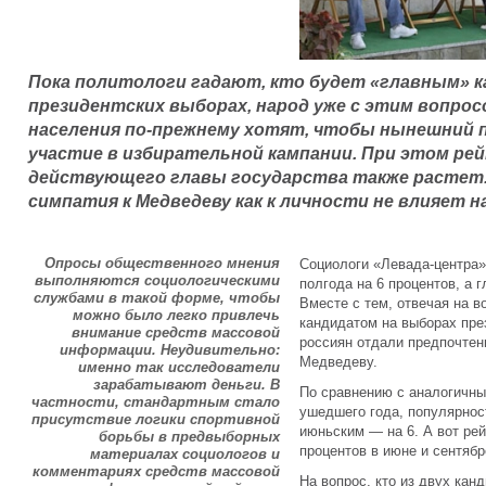
Пока политологи гадают, кто будет «главным» 
президентских выборах, народ уже с этим вопрос
населения по-прежнему хотят, чтобы нынешний 
участие в избирательной кампании. При этом ре
действующего главы государства также растет
симпатия к Медведеву как к личности не влияет 
Опросы общественного мнения
Социологи «Левада-центра»
выполняются социологическими
полгода на 6 процентов, а 
службами в такой форме, чтобы
Вместе с тем, отвечая на в
можно было легко привлечь
кандидатом на выборах през
внимание средств массовой
россиян отдали предпочте
информации. Неудивительно:
Медведеву.
именно так исследователи
зарабатывают деньги. В
По сравнению с аналогичны
частности, стандартным стало
ушедшего года, популярност
присутствие логики спортивной
июньским — на 6. А вот рей
борьбы в предвыборных
процентов в июне и сентябр
материалах социологов и
комментариях средств массовой
На вопрос, кто из двух ка