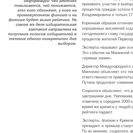
информации: чей рейтинг
принимать участие в выбора
повышается, чей понижается,
процентов граждан хотели 
кто кого обгоняет, у кого на
Владимировича и только 17
промежуточном финише и на
финише будет выше рейтинг. На
Коренным образом отличает
самом же деле избирательная
опрошенных москвичей отда
кампания направлена на
сегодняшнего главу госуда
получение голосов избирателей в
течение одного конкретного дня
процентов жителей Первопр
выборов.
Эксперты называют две осн
Это события на Манежной п
«прямая линия».
Директор Международного ц
Минченко объясняет это те
ответственности правительс
Путина продолжат снижение
Социологи объясняют, что р
завтрашнем дне. Напомним,
отмечено в середине 2000-х
время же кризиса у людей 
рейтинги падают.
Эксперты, близкие к Кремл
президент и премьер станут
По их мнению, социологи, 