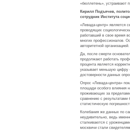
«бюллетень», устраивают п
Кирилл Подъячев, полит
сотрудник Института соц
«Левада-центр» является с
проводящих социологическ
работавший в свое время в
многих профессионалов. Ос
авторитетной организацией.
Да, после смерти основател
продолжают работать профе
процента является коррект
указывает меньшую цифру 
достоверности данных опро
Опрос «Левада-центра» пок
площади особого влияния н
проживающих за пределами 
сравнению с результатами 
статистическую погрешност
Колебания же данных по са
неудивительно, ведь именн
сталкиваются с уроженцами
москвичи стали свидетелям