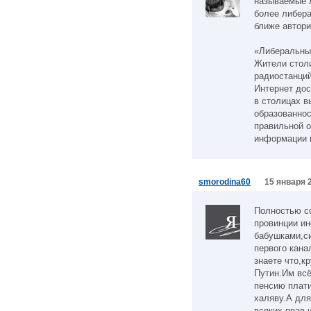
называемые л
более либера
ближе автори
«Либеральные
Жители стол
радиостанций
Интернет дос
в столицах 
образованнос
правильной 
информации 
smorodina60
15 января 2
Полностью с
провинции и
бабушками,с
первого кана
знаете что,к
Путин.Им всё
пенсию плати
халяву.А для
всяких прав 