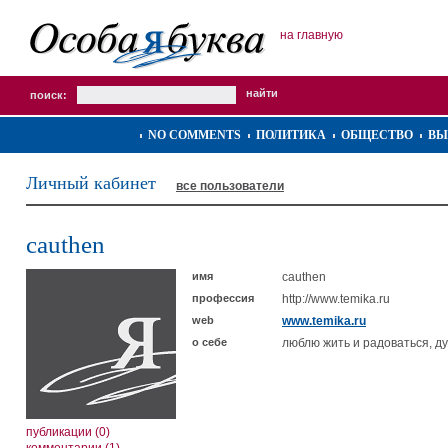
на главную
поиск:
NO COMMENTS
ПОЛИТИКА
ОБЩЕСТВО
ВЫ
Личный кабинет
все пользователи
cauthen
имя
cauthen
профессия
http://www.temika.ru
web
www.temika.ru
о себе
люблю жить и радоваться, д
публикации (0)