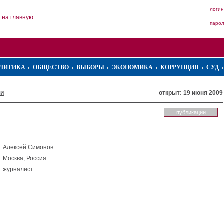
логин
на главную
паро
ЛИТИКА
ОБЩЕСТВО
ВЫБОРЫ
ЭКОНОМИКА
КОРРУПЦИЯ
СУД
ли
открыт: 19 июня 2009
публикации
Алексей Симонов
Москва, Россия
журналист