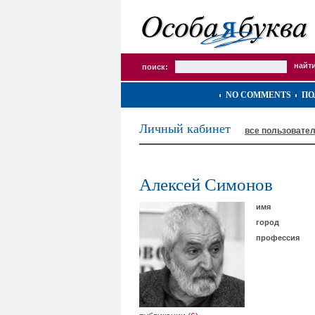
поиск:
NO COMMENTS
ПО
Личный кабинет
все пользовате
Алексей Симонов
имя
город
профессия