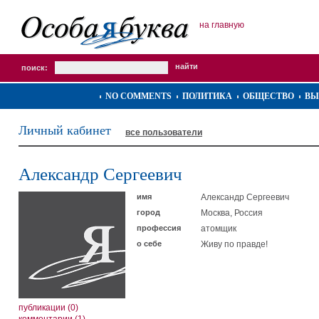
на главную
поиск:
NO COMMENTS
ПОЛИТИКА
ОБЩЕСТВО
ВЫ
Личный кабинет
все пользователи
Александр Сергеевич
имя
Александр Сергеевич
город
Москва, Россия
профессия
атомщик
о себе
Живу по правде!
публикации (0)