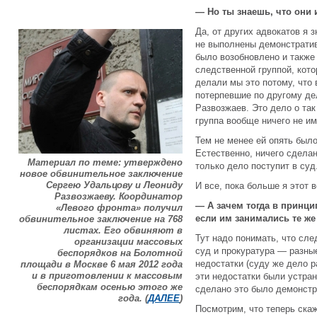
— Но ты знаешь, что они
Да, от других адвокатов я з
не выполнены демонстратив
было возобновлено и также
следственной группой, кот
делали мы это потому, что 
потерпевшие по другому де
Развозжаев. Это дело о та
группа вообще ничего не им
Тем не менее ей опять был
Естественно, ничего сделан
Материал по теме: утверждено
только дело поступит в суд
новое обвинительное заключение
Сергею Удальцову и Леониду
И все, пока больше я этот 
Развозжаеву. Координатор
— А зачем тогда в принци
«Левого фронта» получил
если им занимались те ж
обвинительное заключение на 768
листах. Его обвиняют в
Тут надо понимать, что сле
организации массовых
суд и прокуратура — разны
беспорядков на Болотной
недостатки (суду же дело 
площади в Москве 6 мая 2012 года
и в приготовлении к массовым
эти недостатки были устра
беспорядкам осенью этого же
сделано это было демонстр
года. (
ДАЛЕЕ
)
Посмотрим, что теперь скаж