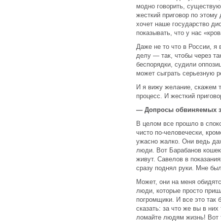
модно говорить, существую
жесткий приговор по этому 
хочет наше государство дис
показывать, что у нас «кро
Даже не то что в России, я
делу — так, чтобы через т
беспорядки, судили оппози
может сыграть серьезную р
И я вижу желание, скажем т
процесс. И жесткий пригово
— Допросы обвиняемых з
В целом все прошло в спок
чисто по-человечески, кром
ужасно жалко. Они ведь да
люди. Вот Барабанов кошек
живут. Савелов в показания
сразу поднял руки. Мне был
Может, они на меня обидятс
люди, которые просто приш
погромщики. И все это так 
сказать: за что же вы в них
ломайте людям жизнь! Вот 