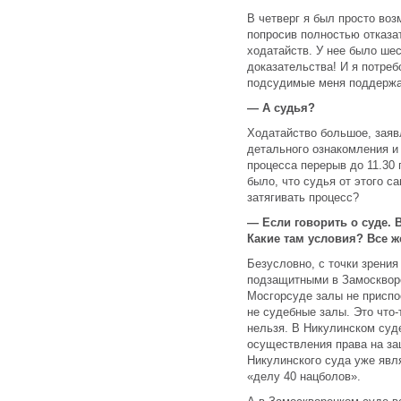
В четверг я был просто воз
попросив полностью отказат
ходатайств. У нее было ше
доказательства! И я потреб
подсудимые меня поддержа
— А судья?
Ходатайство большое, заяв
детального ознакомления и
процесса перерыв до 11.30
было, что судья от этого са
затягивать процесс?
— Если говорить о суде. 
Какие там условия? Все 
Безусловно, с точки зрения
подзащитными в Замосквор
Мосгорсуде залы не приспо
не судебные залы. Это что-
нельзя. В Никулинском суде
осуществления права на защ
Никулинского суда уже явл
«делу 40 нацболов».