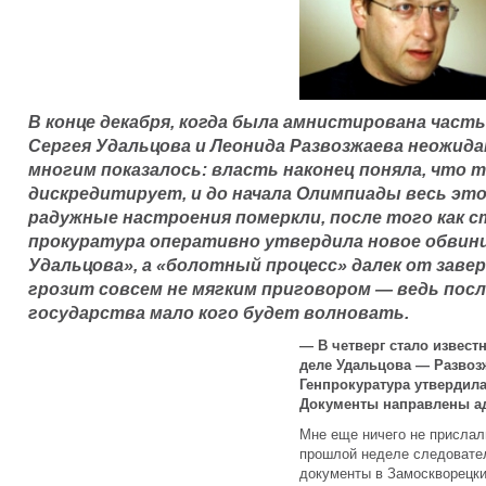
В конце декабря, когда была амнистирована часть
Сергея Удальцова и Леонида Развозжаева неожида
многим показалось: власть наконец поняла, что т
дискредитирует, и до начала Олимпиады весь это
радужные настроения померкли, после того как с
прокуратура оперативно утвердила новое обвини
Удальцова», а «болотный процесс» далек от завер
грозит совсем не мягким приговором — ведь посл
государства мало кого будет волновать.
— В четверг стало извест
деле Удальцова — Развозж
Генпрокуратура утвердил
Документы направлены а
Мне еще ничего не прислали
прошлой неделе следовател
документы в Замоскворецкий