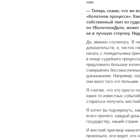
нам.
— Теперь скажи, что же в
«болотном процессе». Ка
собственный твит из суда
по #БолотноеДело, может
не в лучшую сторону. Над
Да, именно случилось. В ч
доказательств, и, честно го
начать с понедельника прен
в конце судебного процесса
предложило большое количе
совершенно бессмысленных
доказывания. Например, ог
они мало того что большие,
Я считаю, что это просто п
каких-то известных событий
стараться получить жесткий
Я хотел бы подчеркнуть, ка
всего прочего, каждый ден
государству, нашей стране.
И жесткий приговор нанесет
произошло, все видят, кто 