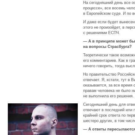
На сегодняшний день все 
процессе», все восемь чел
в Европейском суде. И по в
И даже если будет вынесен 
этого не произойдет, в пер
с решениями ЕСПЧ.
— А в принципе может быт
на вопросы Страсбурга?
Теоретически такое возможн
его комментариев. Как в гр
ничего говорить, тогда выс
Но правительство Российско
отвечает. Я, кстати, тут в
оказывается, за все время
правам человека не было ни
не выполнила его решения.
Сегодняшний день для отве
отвечают в последний или 
крайний срок ответа по пер
шестеро других, в том числ
— А ответы пересылаютс