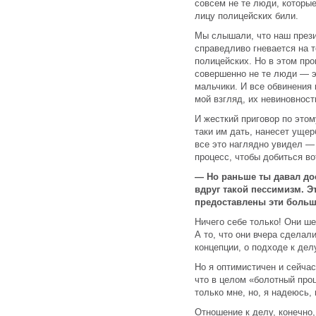
совсем не те люди, которы
лицу полицейских били.
Мы слышали, что наш прези
справедливо гневается на т
полицейских. Но в этом пр
совершенно не те люди — э
мальчики. И все обвинения 
мой взгляд, их невиновност
И жесткий приговор по этом
таки им дать, нанесет ущер
все это наглядно увидел —
процесс, чтобы добиться во
— Но раньше ты давал до
вдруг такой пессимизм. Эт
предоставлены эти боль
Ничего себе только! Они ш
А то, что они вчера сделал
концепции, о подходе к делу
Но я оптимистичен и сейчас
что в целом «болотный про
только мне, но, я надеюсь
Отношение к делу, конечно,