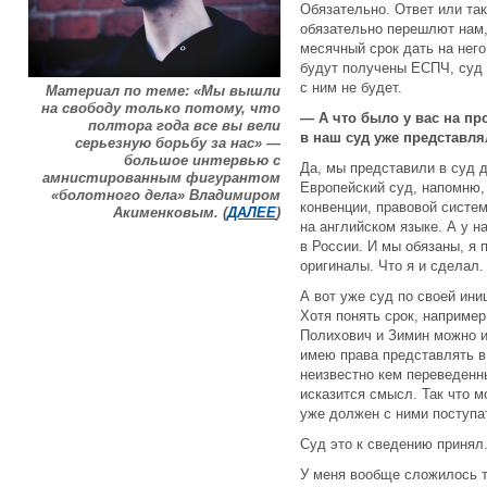
Обязательно. Ответ или та
обязательно перешлют нам,
месячный срок дать на него
будут получены ЕСПЧ, суд в
с ним не будет.
Материал по теме: «Мы вышли
на свободу только потому, что
— А что было у вас на пр
полтора года все вы вели
в наш суд уже представл
серьезную борьбу за нас» —
большое интервью с
Да, мы представили в суд 
амнистированным фигурантом
Европейский суд, напомню,
«болотного дела» Владимиром
конвенции, правовой систе
Акименковым. (
ДАЛЕЕ
)
на английском языке. А у 
в России. И мы обязаны, я 
оригиналы. Что я и сделал.
А вот уже суд по своей ини
Хотя понять срок, наприме
Полихович и Зимин можно и 
имею права представлять в 
неизвестно кем переведенн
исказится смысл. Так что м
уже должен с ними поступат
Суд это к сведению принял
У меня вообще сложилось та