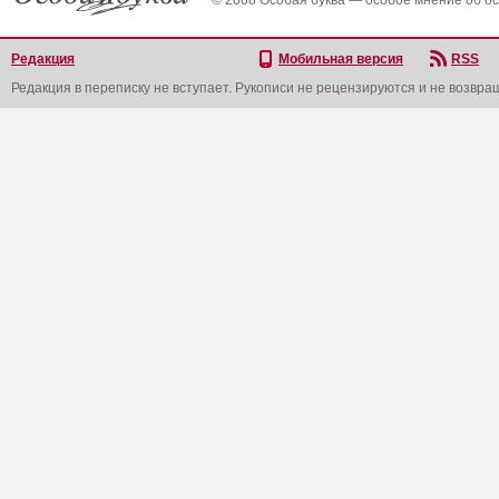
© 2008 Особая буква — особое мнение об о
Редакция
Мобильная версия
RSS
Редакция в переписку не вступает. Рукописи не рецензируются и не возвра