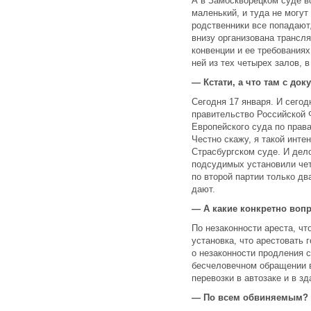
А в Замоскворецком суде в
маленький, и туда не могу
родственники все попадают
внизу организована трансля
конвенции и ее требованиях
ней из тех четырех залов, 
— Кстати, а что там с до
Сегодня 17 января. И сего
правительство Российской 
Европейского суда по прав
Честно скажу, я такой инте
Страсбургском суде. И дел
подсудимых установили чет
по второй партии только дв
дают.
— А какие конкретно воп
По незаконности ареста, чт
установка, что арестовать 
о незаконности продления 
бесчеловечном обращении в
перевозки в автозаке и в зд
— По всем обвиняемым?