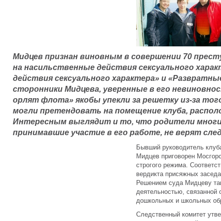
Мидцев признан виновным в совершении 70 прес
на насильственные действия сексуального хара
действия сексуального характера» и «Развратны
сторонники Мидцева, уверенные в его невиновно
орлят флота» якобы упекли за решетку из-за тог
могли претендовать на помещение клуба, распол
Интересным выглядит и то, что родители многи
принимавшие участие в его работе, не верят сле
Бывший руководитель клуб
Мидцев приговорен Мосгорс
строгого режима. Соответс
вердикта присяжных засед
Решением суда Мидцеву так
деятельностью, связанной 
дошкольных и школьных об
Следственный комитет утве