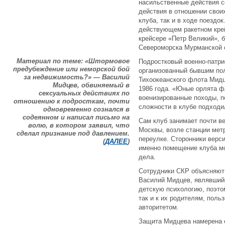
насильственные действия с
действия в отношении свои
клуба, так и в ходе поездо
действующем ракетном кре
крейсере «Петр Великий», 
Североморска Мурманской 
Материал по теме: «Штормовое
Подростковый военно-патри
предубеждение или неморской бой
организованный бывшим по
за недвижимость?» — Василий
Тихоокеанского флота Мид
Мидцев, обвиняемый в
1986 года. «Юные орлята ф
сексуальных действиях по
военизированные походы, п
отношению к подросткам, почти
сложности в клубе подходи
одновременно сознался в
содеянном и написал письмо на
Сам клуб занимает почти в
волю, в котором заявил, что
Москвы, возле станции мет
сделал признание под давлением.
переулке. Сторонники верс
(
ДАЛЕЕ
)
именно помещение клуба мо
дела.
Сотрудники СКР объясняют 
Василий Мидцев, являвшийс
детскую психологию, поэтом
так и к их родителям, поль
авторитетом.
Защита Мидцева намерена о