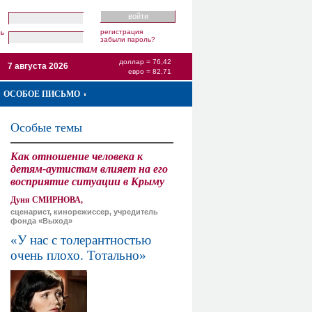
регистрация
ль
забыли пароль?
доллар = 76,42
7 августа 2026
евро = 82,71
ОСОБОЕ ПИСЬМО
Особые темы
Как отношение человека к
детям-аутистам влияет на его
восприятие ситуации в Крыму
Дуня СМИРНОВА,
сценарист, кинорежиссер, учредитель
фонда «Выход»
«У нас с толерантностью
очень плохо. Тотально»