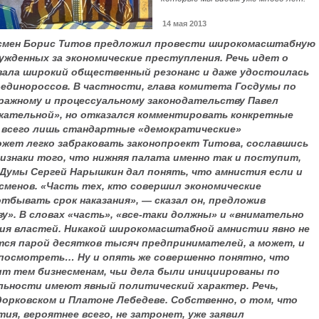
14 мая 2013
дсмен Борис Титов предложил провести широкомасштабную
жденных за экономические преступления. Речь идет о
звала широкий общественный резонанс и даже удостоилась
единороссов. В частности, глава комитета Госдумы по
тражному и процессуальному законодательству Павел
екательной», но отказался комментировать конкретные
 всего лишь стандартные «демократические»
жет легко забраковать законопроект Титова, сославшись
ризнаки того, что нижняя палата именно так и поступит,
 Думы Сергей Нарышкин дал понять, что амнистия если и
есменов. «Часть тех, кто совершил экономические
тбывать срок наказания», — сказал он, предложив
». В словах «часть», «все-таки должны» и «внимательно
ия властей. Никакой широкомасштабной амнистии явно не
атся парой десятков тысяч предпринимателей, а может, и
 посмотреть… Ну и опять же совершенно понятно, что
ит тем бизнесменам, чьи дела были инициированы по
альности имеют явный политический характер. Речь,
дорковском и Платоне Лебедеве. Собственно, о том, что
я, вероятнее всего, не затронет, уже заявил