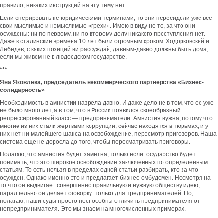
правило, никаких инструкций на эту тему нет.
Если оперировать не юридическими терминами, то они пересидели уже все
свои мыслимые и немыслимые «грехи». Имею в виду не то, за что они
осуждены: ни по первому, ни по второму делу никакого преступления нет.
Даже в сталинские времена 10 лет были огромным сроком. Ходорковский и
Лебедев, с каких позиций ни рассуждай, давным-давно должны быть дома,
если мы живем не в людоедском государстве.
***
Яна Яковлева, председатель некоммерческого партнерства «Бизнес-
солидарность»
Необходимость в амнистии назрела давно. И даже дело не в том, что ее уже
не было много лет, а в том, что в России появился своеобразный
репрессированный класс — предприниматели. Амнистия нужна, потому что
многие из них стали жертвами коррупции, сейчас находятся в тюрьмах, и у
них нет ни малейшего шанса на освобождение, пересмотр приговоров. Наша
система еще не доросла до того, чтобы пересматривать приговоры.
Полагаю, что амнистия будет заметна, только если государство будет
понимать, что это широкое освобождение заключенных по определенным
статьям. То есть нельзя в пределах одной статьи разбирать, кто за что
осужден. Однако именно это и предлагает бизнес-омбудсмен. Несмотря на
то что он выдвигает совершенно правильную и нужную обществу идею,
параллельно он делает оговорку: только для предпринимателей. Но,
полагаю, наши суды просто неспособны отличить предпринимателя от
непредпринимателя. Это мы знаем на многочисленных примерах.