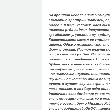
На прошлой неделе бизнес-омбу
амнистию предпринимателей, осу
более 110 тыс. человек. Идея вы
похвалы ряда видных депутатов-
гражданскому, уголовному, арби
Крашенинников назвал ее «привл
цифры. Однако понятно, что это
формулировки. Партия власти мо
на… на все что угодно. Первые п
появились в понедельник. Спикер
будет, то коснется не всех бизн
преступления, все-таки должны о
«внимательно изучить инициативу
изучить» отчетливо видна позиц
будет, в лучшем случае огранич
того меньше, и вообще надо еще
досрочное освобождение не свет
экономическим статьям, но в ре
прежде всего, идет о Михаиле Хо
экс-руководителей ЮКОСа амнисти