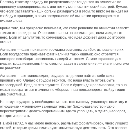
Поэтому к такому подходу по разделению претендентов на амнистию по
принципу «предприниматель или нет» у меня скептический настрой. Думаю,
что если заставлять наши органы разбираться в этом, то никто не выйдет на
свободу в принципе, а само предложение об амнистии превращается в
пустые слова.
Кроме того, мы прекрасно понимаем, что само решение по амнистии зависит
только от президента. Оно имеет шансы на реализацию, если исходит от
него. Если от депутатов, то сомневаюсь, что идея доживет даже до второго
чтения.
Амнистия — факт признания государством своих ошибок, исправление их.
Если государство признает факт наличия таких ошибок, оно стремится
поскорее освободить невиновных людей из тюрем. Самое страшное для
власти, когда невиновный человек попадает в заключение, — значит, система
не работает.
Амнистия — акт милосердия, государство должно найти в себе силы
проявить его. Однако с трудом верится, что наша власть готова быть
милосердной. Вряд ли это случится. Если и будет идея реализована, то она
может превратиться в амнистию «беременных пенсионерок»: выйдут один-
два счастливца.
Нашему государству необходимо менять всю систему: уголовную политику и
отношение к уголовному законодательству. Законодательство нужно
пересматривать: делать современным, где-то упрощать, а где-то, наоборот,
конкретизировать.
На мой взгляд, у нас много неясных, размытых формулировок, много лишних
статей, которые криминализируют коммерческую деятельность. Это вопрос