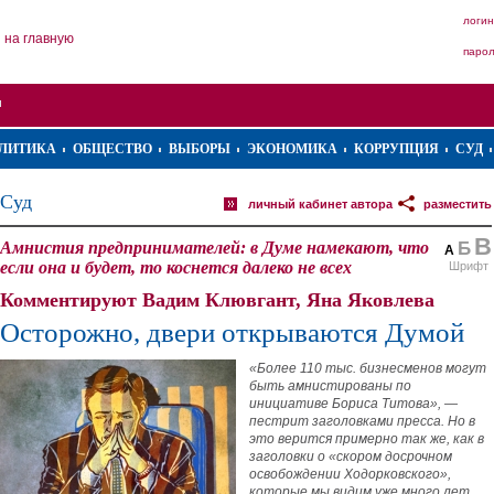
логин
на главную
паро
ЛИТИКА
ОБЩЕСТВО
ВЫБОРЫ
ЭКОНОМИКА
КОРРУПЦИЯ
СУД
Суд
личный кабинет автора
разместить
В
Амнистия предпринимателей: в Думе намекают, что
Б
А
если она и будет, то коснется далеко не всех
Шрифт
Комментируют Вадим Клювгант, Яна Яковлева
Осторожно, двери открываются Думой
«Более 110 тыс. бизнесменов могут
быть амнистированы по
инициативе Бориса Титова», —
пестрит заголовками пресса. Но в
это верится примерно так же, как в
заголовки о «скором досрочном
освобождении Ходорковского»,
которые мы видим уже много лет.