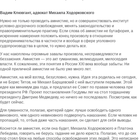
Вадим Клювгант, адвокат Михаила Ходорковского
Нужно не только проводить амнистию, но и совершенствовать институт
условно-досрочного освобождения, менять законодательство и
правоприменительную практику. Если слова об амнистии не бутафория, а
искренние намерения положить конец произволу в отношении
предпринимательства в частности и вообще в сфере уголовного
судопроизводства в целом, то нужно делать все.
У нас накоплены огромные завалы произвола, несправедливости и
беззакония. Амнистия — это акт гуманизма, великодушия, милосердия
власти. К сожалению, эти понятия в России XXI века вообще забыты. Ни
одной приличной амнистии не было уже много лет.
Амнистия, на мой взгляд, безусловно, нужна. Идея эта родилась не сегодня,
и не Борис Титов, не Михаил Барщевский с ней выступили первыми. Этой
идее как минимум два года, и предлагал ее Совет по правам человека при
президенте РФ. Проект постановления Госдумы лег на стол тогдашнему
президенту Дмитрию Медведеву, но ничего не последовало. Посмотрим, как
будет сейчас.
Для гуманности, полагаю, критерий один: лучше освободить одного
виновного, чем одного невиновного подвергнуть наказанию. Если человек не
пропащий, то, отбыв даже часть наказания, он сделает для себя выводы.
Коснется ли амнистия, если она будет, Михаила Ходорковского и Платона
Лебедева, говорить не берусь: гадание не дело юриста. Полагаю, что до сих
пор стоял блок на любые способы освобождения этих людей. Это неписаное