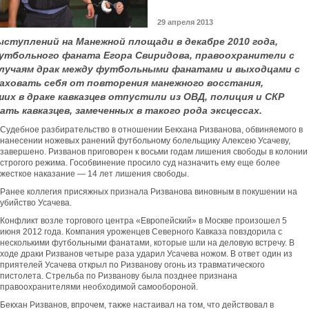
29 апреля 2013
ступлений на Манежной площади в декабре 2010 года,
утбольного фаната Егора Свиридова, правоохранители с
случаям драк между футбольными фанатами и выходцами с
раховать себя от повторения манежного восстания,
их в драке кавказцев отпустили из ОВД, полиция и СКР
ь кавказцев, замеченных в такого рода эксцессах.
Судебное разбирательство в отношении Бекхана Ризванова, обвиняемого в
нанесении ножевых ранений футбольному болельщику Алексею Усачеву,
завершено. Ризванов приговорен к восьми годам лишения свободы в колонии
строгого режима. Гособвинение просило суд назначить ему еще более
жесткое наказание — 14 лет лишения свободы.
Ранее коллегия присяжных признала Ризванова виновным в покушении на
убийство Усачева.
Конфликт возле торгового центра «Европейский» в Москве произошел 5
июня 2012 года. Компания уроженцев Северного Кавказа повздорила с
несколькими футбольными фанатами, которые шли на деловую встречу. В
ходе драки Ризванов четыре раза ударил Усачева ножом. В ответ один из
приятелей Усачева открыл по Ризванову огонь из травматического
пистолета. Стрельба по Ризванову была позднее признана
правоохранителями необходимой самообороной.
Бекхан Ризванов, впрочем, также настаивал на том, что действовал в