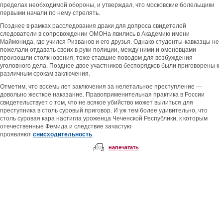
пределах необходимой обороны, и утверждал, что московские болельщики
первыми начали по нему стрелять.
Позднее в рамках расследования драки для допроса свидетелей
следователи в сопровождении ОМОНа явились в Академию имени
Маймонида, где учился Ризванов и его друзья. Однако студенты-кавказцы не
пожелали отдавать своих в руки полиции, между ними и омоновцами
произошли столкновения, тоже ставшие поводом для возбуждения
уголовного дела. Позднее двое участников беспорядков были приговорены к
различным срокам заключения.
Отметим, что восемь лет заключения за нелетальное преступление —
довольно жесткое наказание. Правоприменительная практика в России
свидетельствует о том, что не всякое убийство может вылиться для
преступника в столь суровый приговор. И уж тем более удивительно, что
столь суровая кара настигла уроженца Чеченской Республики, к которым
отечественные Фемида и следствие зачастую
проявляют
снисходительность
.
напечатать