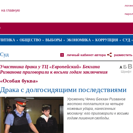
логин
на главную
паро
ЛИТИКА
ОБЩЕСТВО
ВЫБОРЫ
ЭКОНОМИКА
КОРРУПЦИЯ
СУД
Суд
личный кабинет автора
разместить
В
Участника драки у ТЦ «Европейский» Бекхана
Б
А
Ризванова приговорили к восьми годам заключения
Шрифт
«Особая буква»
Драка с долгосидящими последствиями
Уроженец Чечни Бекхан Ризванов
жестоко поплатился за четыре
ножевых удара, нанесенных
москвичу: его приговорили к восьми
годам лишения свободы.