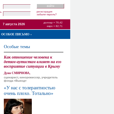
регистрация
ль
забыли пароль?
доллар = 76,42
7 августа 2026
евро = 82,71
ОСОБОЕ ПИСЬМО
Особые темы
Как отношение человека к
детям-аутистам влияет на его
восприятие ситуации в Крыму
Дуня СМИРНОВА,
сценарист, кинорежиссер, учредитель
фонда «Выход»
«У нас с толерантностью
очень плохо. Тотально»