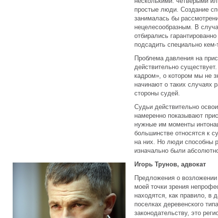
несколькими: четверыми ил
простые люди. Создание сп
занималась бы рассмотрени
нецелесообразным. В случа
отбирались гарантированно
подсадить специально кем-
Проблема давления на прис
действительно существует. 
кадром», о котором мы не 
начинают о таких случаях 
стороны судей.
Судьи действительно освои
намеренно показывают при
нужные им моменты интонац
большинстве относятся к с
на них. Но люди способны р
изначально были абсолютно
Игорь Трунов, адвокат
Предложения о возложении 
моей точки зрения непрофе
находятся, как правило, в 
поселках деревенского тип
законодательству, это рег