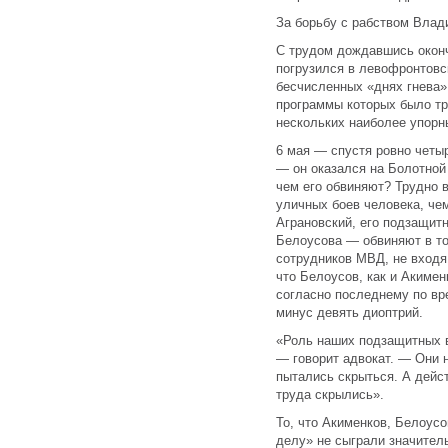
За борьбу с рабством Влад
С трудом дождавшись оконч
погрузился в левофронтовс
бесчисленных «днях гнева»
программы которых было тр
нескольких наиболее упорн
6 мая — спустя ровно четыр
— он оказался на Болотной
чем его обвиняют? Трудно 
уличных боев человека, че
Аграновский, его подзащи
Белоусова — обвиняют в то
сотрудников МВД, не входя
что Белоусов, как и Акимен
согласно последнему по вр
минус девять диоптрий.
«Роль наших подзащитных в
— говорит адвокат. — Они н
пытались скрыться. А дейс
труда скрылись».
То, что Акименков, Белоус
делу» не сыграли значител