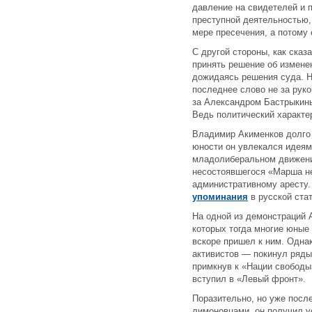
давление на свидетелей и 
преступной деятельностью,
мере пресечения, а потому
С другой стороны, как сказ
принять решение об измене
дожидаясь решения суда. Н
последнее слово не за рук
за Александром Бастрыкины
Ведь политический характе
Владимир Акименков долго 
юности он увлекался идеям
младолиберальном движении
несостоявшегося «Марша не
административному аресту.
упоминания
в русской ста
На одной из демонстраций 
которых тогда многие юные
вскоре пришел к ним. Однак
активистов — покинул ряды
примкнув к «Нации свободы
вступил в «Левый фронт».
Поразительно, но уже после
лимоновцами, он получил у