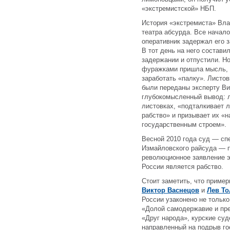
«экстремистской» НБП.
История «экстремиста» Вл
театра абсурда. Все началос
оперативник задержал его 
В тот день на него состави
задержании и отпустили. Н
фуражками пришла мысль, 
заработать «палку». Листов
были переданы эксперту Ви
глубокомысленный вывод: л
листовках, «подталкивает л
рабство» и призывает их «н
государственным строем».
Весной 2010 года суд — спе
Измайловского райсуда — 
революционное заявление э
России является рабство.
Стоит заметить, что пример
Виктор Васнецов
и
Лев То
России узаконено не только
«Долой самодержавие и пре
«Друг народа», курские су
направленный на подрыв го