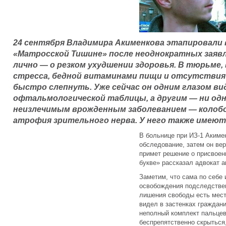
24 сентября Владимира Акименкова этапировали
«Матросской Тишине» после неоднократных заявле
лично — о резком ухудшении здоровья. В тюрьме,
стресса, бедной витаминами пищи и отсутствия
быстро слепнуть. Уже сейчас он одним глазом ви
офтальмологической таблицы, а другим — ни одн
неизлечимым врожденным заболеванием — колобо
атрофия зрительного нерва. У него также имеютс
В больнице при ИЗ-1 Акиме
обследование, затем он ве
примет решение о присвоен
букве» рассказал адвокат а
Заметим, что сама по себе
освобождения подследствен
лишения свободы есть место
видел в застенках граждан
неполный комплект пальцев 
беспрепятственно скрыться,