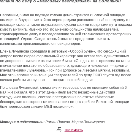
твия по делу о «массовых беспорядках» на Болотной
Напомним, 6 мая на подходе колонн демонстрантов к Болотной площади
полиция и Внутренние войска перегородили расположенный неподалеку от
площади сквер, а также искусственно сузили своими кордонами пути подхода
к месту митинга. Именно это, по мнению большинства наблюдателей,
спровоцировало давку и последовавшие за ней столкновения протестующих
с полицией. Однако Следственный комитет продолжает считать
виновниками произошедшего оппозиционеров.
Елена Лукьянова сообщила в интервью «Особой букве», что сегодняшний
допрос носил скорее формальный характер: она оставалась единственным
не допрошенным заявителем акции 6 мая. «Следователь произвел на меня
впечатление достаточно образованного, думающего человека», — делится
впечатлениями Лукьянова. «Тон при допросе был весьма мягким, вежливым.
Мне это напомнило интонации следователей по делу ГКЧП спустя год после
начала работы их группы», — говорит наш собеседник.
По словам Лукьяновой, следствие интересовалось ее оценками событий 6
мая: «Я сказала, что в этот день имели место незаконные действия
сотрудников полиции, состава преступления по статье «Массовые
беспорядки» со стороны митинговавших нет, сквер близ Болотной площади
был перегорожен силами МВД незаконно».
Материал подготовили:
Роман Попков, Мария Пономарева
напечатать