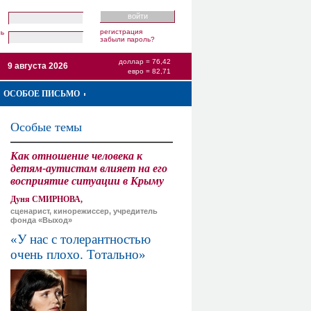
регистрация
ль
забыли пароль?
доллар = 76,42
9 августа 2026
евро = 82,71
ОСОБОЕ ПИСЬМО
Особые темы
Как отношение человека к
детям-аутистам влияет на его
восприятие ситуации в Крыму
Дуня СМИРНОВА,
сценарист, кинорежиссер, учредитель
фонда «Выход»
«У нас с толерантностью
очень плохо. Тотально»