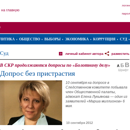
логин
на главную
паро
ЛИТИКА
ОБЩЕСТВО
ВЫБОРЫ
ЭКОНОМИКА
КОРРУПЦИЯ
СУД
Суд
личный кабинет автора
разместить
В
В СКР продолжаются допросы по «Болотному делу»
Б
А
Шрифт
Допрос без пристрастия
10 сентября на допросе в
Следственном комитете побывала
член Общественной палаты,
адвокат Елена Лукьянова — один из
заявителей «Марша миллионов» 6
мая.
10 сентября 2012