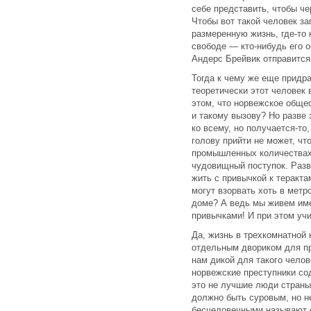
себе представить, чтобы че
Чтобы вот такой человек з
размеренную жизнь, где-то 
свободе — кто-нибудь его о
Андерс Брейвик отправится
Тогда к чему же еще придра
теоретически этот человек 
этом, что норвежское общес
и такому вызову? Но разве 
ко всему, но получается-то,
голову прийти не может, чт
промышленных количествах,
чудовищный поступок. Разв
жить с привычкой к терактам
могут взорвать хоть в метро
доме? А ведь мы живем име
привычками! И при этом уч
Да, жизнь в трехкомнатной
отдельным двориком для пр
нам дикой для такого челов
норвежские преступники со
это не лучшие люди страны,
должно быть суровым, но н
бесчеловечными называют 