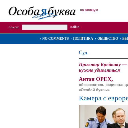
на главную
поиск:
NO COMMENTS
ПОЛИТИКА
ОБЩЕСТВО
ВЫ
Суд
Приговор Брейвику — п
нужно удивляться
Антон ОРЕХ,
обозреватель радиостанц
«Особой буквы»
Камера с еврор