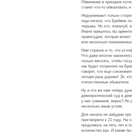
Обвинение в принципе хоте
станет что-то обжаловать и
Недоумевают только сторон
подсчитали, что Брейвик по
тюрьмы. Но это, пожалуй, в
Иначе пришлось бы ориенти
правосудия, которая может
или несколько пожизненных 
Нам странно и то, что усло
Что даже вполне законопо
только мечтать, чтобы госуд
как будет потрачено на Бр
говорят, что еще сэкономи
четыре раза дороже! Эх, кт
отечественные обыватели.
Ну и что же нам теперь ду
демократический суд в дем
у них гуманизм, верно? Но 
несколько иным углом.
Для начала не забудем про
приговорили к 21 году. На
продлевать на пять лет и п
количество раз. И каким бы