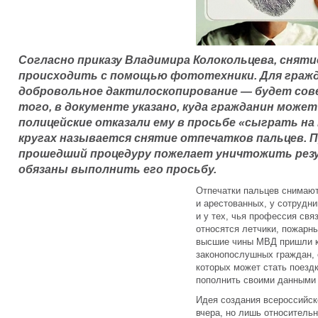
Согласно приказу Владимира Колокольцева, снят
происходить с помощью фототехники. Для гражд
добровольное дактилоскопирование — будет сов
того, в документе указано, куда гражданин може
полицейские отказали ему в просьбе «сыграть на
кругах называется снятие отпечатков пальцев. 
прошедший процедуру пожелает уничтожить рез
обязаны выполнить его просьбу.
Отпечатки пальцев снимают
и арестованных, у сотрудн
и у тех, чья профессия свя
относятся летчики, пожарн
высшие чины МВД пришли к 
законопослушных граждан,
которых может стать поездк
пополнить своими данными 
Идея создания всероссийск
вчера, но лишь относитель