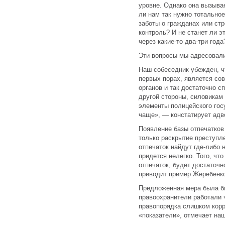
уровне. Однако она вызыва
ли нам так нужно тотально
заботы о гражданах или ст
контроль? И не станет ли 
через какие-то два-три года
Эти вопросы мы адресовал
Наш собеседник убежден, ч
первых порах, является со
органов и так достаточно с
другой стороны, силовикам
элементы полицейского гос
чаще», — констатирует адв
Появление базы отпечатков
только раскрытие преступл
отпечаток найдут где-либо 
придется нелегко. Того, чт
отпечаток, будет достаточн
приводит пример Жеребенк
Предложенная мера была бы
правоохранители работали 
правопорядка слишком корр
«показатели», отмечает на