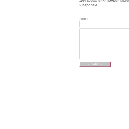
Для добавления комментария 
и паролем.
логин